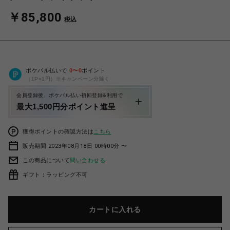
￥85,800
税込
ポケパル払いで
0
〜
0
ポイント
（1P=1円）※キャンペーン分除く
会員登録後、ポケパル払い初回登録&利用で
最大1,500円分ポイント進呈
獲得ポイントの確認方法は
こちら
販売期間 2023年08月18日 00時00分 〜
この商品について
問い合わせる
ギフト：ラッピング不可
カートに入れる