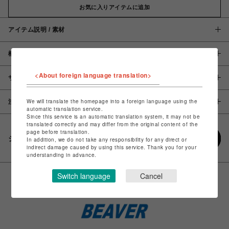
お気に入りアイテムに追加
アイテム説明 / 素材
概要
<About foreign language translation>
サイズ
We will translate the homepage into a foreign language using the
注意事項
automatic translation service.
Since this service is an automatic translation system, it may not be
translated correctly and may differ from the original content of the
page before translation.
シェアする
In addition, we do not take any responsibility for any direct or
indirect damage caused by using this service. Thank you for your
understanding in advance.
Switch language
Cancel