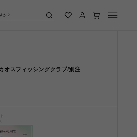
Club/カオスフィッシングクラブ/別注
ント
く
録&利用で