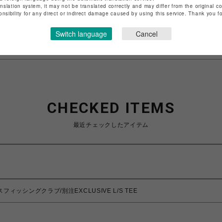
anslation system, it may not be translated correctly and may differ from the original c
特定商取引法など法令に基づく表記は
こちら
onsibility for any direct or indirect damage caused by using this service. Thank you 
ショップお問い合わせは
こちら
Switch language
Cancel
CHECKED ITEMS
最近チェックしたアイテム
/カオスフィッシングクラブ/別注EXCLUSIVE L/S TEE