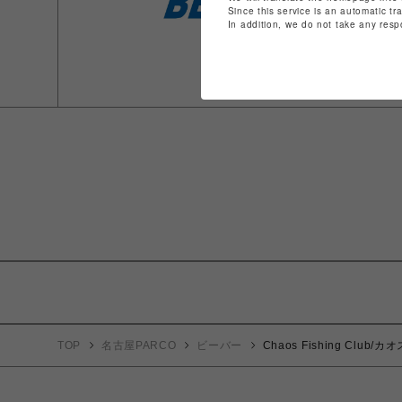
Since this service is an automatic tr
In addition, we do not take any resp
TOP
名古屋PARCO
ビーバー
Chaos Fishing Club