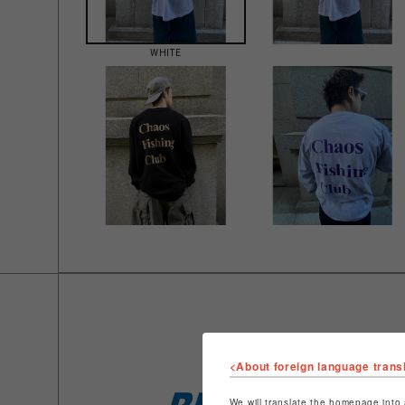
WHITE
<About foreign language trans
We will translate the homepage into 