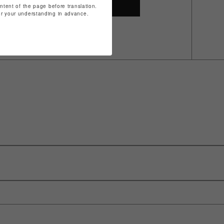
SHOP TOP
ontent of the page before translation.
for your understanding in advance.