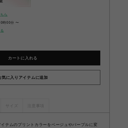
呈
こちら
00時00分 〜
せる
カートに入れる
お気に入りアイテムに追加
サイズ
注意事項
ubの定番アイテムのプリントカラーをベージュやパープルに変