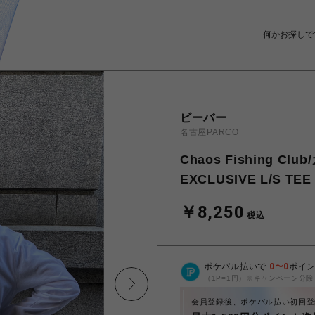
ビーバー
名古屋PARCO
Chaos Fishing 
EXCLUSIVE L/S TEE
￥8,250
税込
ポケパル払いで
0
〜
0
ポイ
（1P=1円）※キャンペーン分除
会員登録後、ポケパル払い初回登