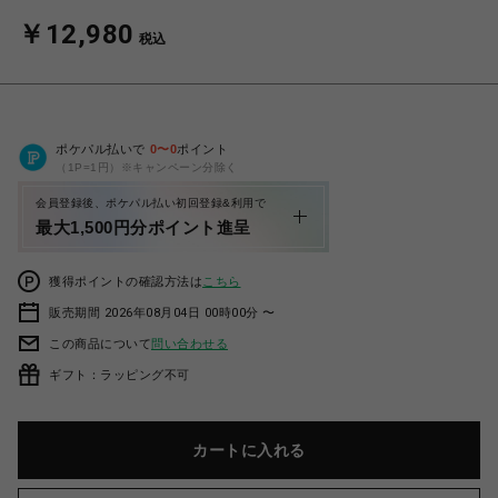
￥12,980
税込
ポケパル払いで
0
〜
0
ポイント
（1P=1円）※キャンペーン分除く
会員登録後、ポケパル払い初回登録&利用で
最大1,500円分ポイント進呈
獲得ポイントの確認方法は
こちら
販売期間 2026年08月04日 00時00分 〜
この商品について
問い合わせる
ギフト：ラッピング不可
カートに入れる