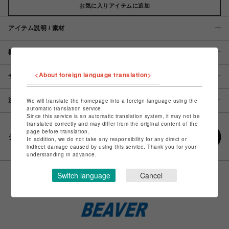
お気に入りアイテムに追加
アイテム説明 / 素材
概要
<About foreign language translation>
サイズ
注意事項
We will translate the homepage into a foreign language using the
automatic translation service.
Since this service is an automatic translation system, it may not be
translated correctly and may differ from the original content of the
page before translation.
シェアする
In addition, we do not take any responsibility for any direct or
indirect damage caused by using this service. Thank you for your
understanding in advance.
Switch language
Cancel