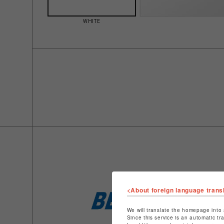
WHITE
<About foreign language trans
We will translate the homepage into 
Since this service is an automatic tr