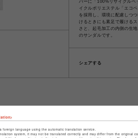
パーに「100%リサイクルペ
イクルポリエステル「エコペッ
を採用し、環境に配慮しつつ
けるときにも素足で履けるス
さと、起毛加工の内側の生地
のサンダルです。
シェアする
ショップ名
ビーバー
lation>
店舗名
名古屋PARCO
a foreign language using the automatic translation service.
特定商取引法など法令に基づく表記は
こちら
anslation system, it may not be translated correctly and may differ from the original c