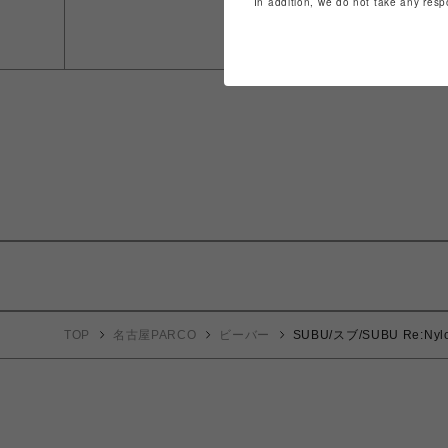
In addition, we do not take any resp
TOP
名古屋PARCO
ビーバー
SUBU/スブ/SUBU Re:Nyl