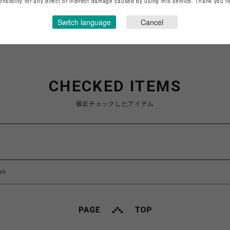
onsibility for any direct or indirect damage caused by using this service. Thank you 
ショップお問い合わせは
こちら
Switch language
Cancel
CHECKED ITEMS
最近チェックしたアイテム
on