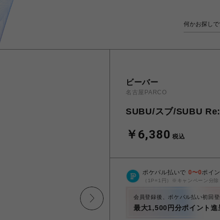
ビーバー
名古屋PARCO
SUBU/スブ/SUBU Re:
￥6,380
税込
ポケパル払いで
0
〜
0
ポイ
（1P=1円）※キャンペーン分除
会員登録後、ポケパル払い初回登
最大1,500円分ポイント進