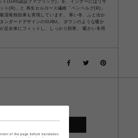
ット(GRS認証ファブリック)」を、インナーにはリサ
ト(R)」と 再生セルロース繊維「ベンベルグ(R)」
吸湿発熱効果も実現しています。 寒い冬、ふと出か
タンダードデザインのSUBU。 ダウンのような暖か
が足全体にフィットし、しっかり防寒。 暖かい冬用
SHOP TOP
ontent of the page before translation.