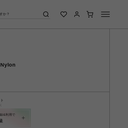
Nylon
ント
く
録&利用で
呈