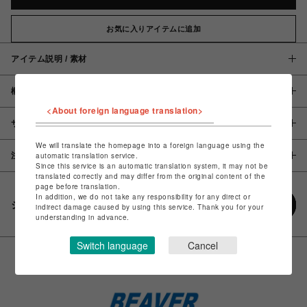
お気に入りアイテムに追加
アイテム説明 / 素材
概要
<About foreign language translation>
サイズ
We will translate the homepage into a foreign language using the
注意事項
automatic translation service.
Since this service is an automatic translation system, it may not be
translated correctly and may differ from the original content of the
page before translation.
In addition, we do not take any responsibility for any direct or
シェアする
indirect damage caused by using this service. Thank you for your
understanding in advance.
Switch language
Cancel