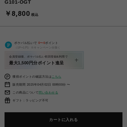
G101-OGT
￥8,800
税込
ポケパル払いで
0
〜
0
ポイント
（1P=1円）※キャンペーン分除く
会員登録後、ポケパル払い初回登録&利用で
最大1,500円分ポイント進呈
獲得ポイントの確認方法は
こちら
販売期間 2025年04月02日 00時00分 〜
この商品について
問い合わせる
ギフト：ラッピング不可
カートに入れる