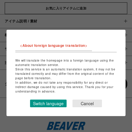
お気に入りアイテムに追加
アイテム説明 / 素材
概要
<About foreign language translation>
サイズ
We will translate the homepage into a foreign language using the
注意事項
automatic translation service.
Since this service is an automatic translation system, it may not be
translated correctly and may differ from the original content of the
page before translation.
In addition, we do not take any responsibility for any direct or
シェアする
indirect damage caused by using this service. Thank you for your
understanding in advance.
Switch language
Cancel