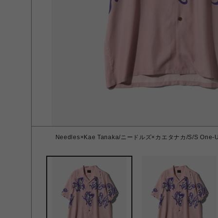
Needles×Kae Tanaka/ニードルズ×カエタナカ/S/S One-Up Sh