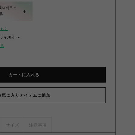
録&利用で
呈
こちら
00時00分 〜
せる
カートに入れる
お気に入りアイテムに追加
サイズ
注意事項