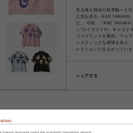
見る者を独自の世界観へと引
人気を誇る〈KAE TANAK
た。 今回、〈KAE TANA
ン"のイラストや、キャラク
ファブリックを製作。ウェア
ィスティックな表情を加え、
レクションに仕上がっていま
シェアする
lation>
ショップ名
ビーバー
店舗名
名古屋PARCO
a foreign language using the automatic translation service.