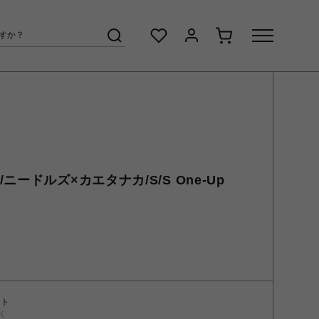
aka/ニードルズ×カエタナカ/S/S One-Up
ント
く