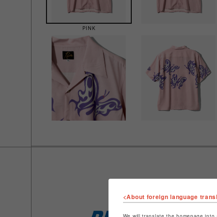
PINK
<About foreign language trans
We will translate the homepage into 