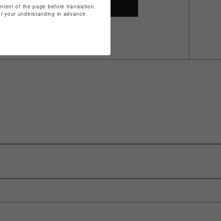
SHOP TOP
ontent of the page before translation.
for your understanding in advance.