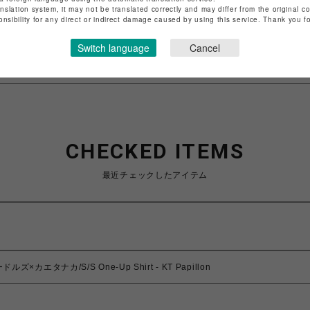
anslation system, it may not be translated correctly and may differ from the original c
特定商取引法など法令に基づく表記は
こちら
onsibility for any direct or indirect damage caused by using this service. Thank you 
ショップお問い合わせは
こちら
Switch language
Cancel
CHECKED ITEMS
最近チェックしたアイテム
ードルズ×カエタナカ/S/S One-Up Shirt - KT Papillon