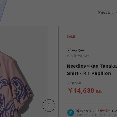
ビーバー
名古屋PARCO
Needles×Kae Tan
Shirt - KT Papillon
￥20,900
￥14,630
税込
ポケパル払いで
0
〜
0
ポイ
（1P=1円）※キャンペーン分除