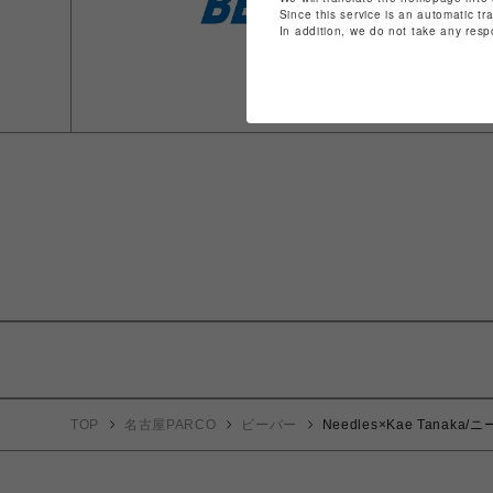
Since this service is an automatic tr
In addition, we do not take any resp
TOP
名古屋PARCO
ビーバー
Needles×Kae Tanaka/ニ