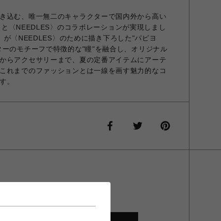
き込む、唯一無二のキャラクターで国内外から高い
A〉と〈NEEDLES〉のコラボレーションが実現しまし
KA〉が〈NEEDLES〉のために描き下ろした"パピヨ
ターのモチーフで特徴的な"瞳"を融合し、オリジナル
からアクセサリーまで、夏の定番アイテムにアーテ
これまでのファッションとは一線を画す魅力的なコ
す。