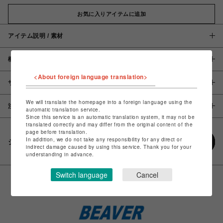
お気に入りアイテムに追加
アイテム説明 / 素材
概要
<About foreign language translation>
サイズ
We will translate the homepage into a foreign language using the
注意事項
automatic translation service.
Since this service is an automatic translation system, it may not be
translated correctly and may differ from the original content of the
page before translation.
In addition, we do not take any responsibility for any direct or
シェアする
indirect damage caused by using this service. Thank you for your
understanding in advance.
Switch language
Cancel