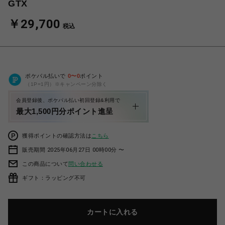
GTX
￥29,700
税込
ポケパル払いで
0
〜
0
ポイント
（1P=1円）※キャンペーン分除く
会員登録後、ポケパル払い初回登録&利用で
最大1,500円分ポイント進呈
獲得ポイントの確認方法は
こちら
販売期間 2025年06月27日 00時00分 〜
この商品について
問い合わせる
ギフト：ラッピング不可
カートに入れる