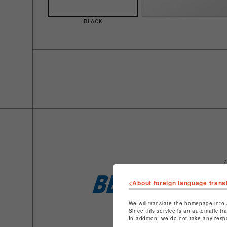
BLACK
<About foreign language trans
We will translate the homepage into 
Since this service is an automatic tr
In addition, we do not take any resp