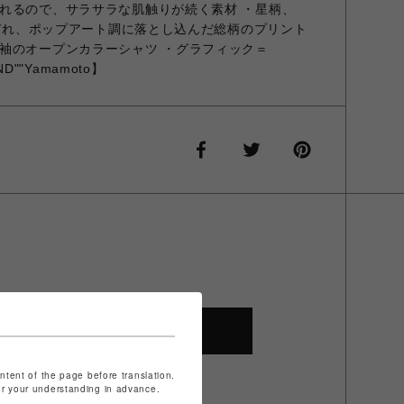
れるので、サラサラな肌触りが続く素材 ・星柄、
れぞれ、ポップアート調に落とし込んだ総柄のプリント
袖のオープンカラーシャツ ・グラフィック＝
AND""Yamamoto】
SHOP TOP
ontent of the page before translation.
for your understanding in advance.