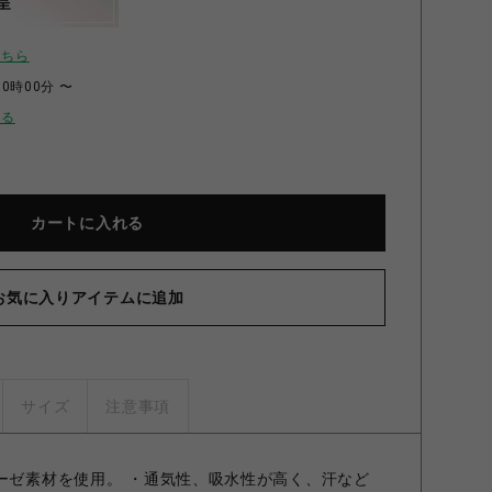
呈
こちら
00時00分 〜
せる
カートに入れる
お気に入りアイテムに追加
サイズ
注意事項
ガーゼ素材を使用。 ・通気性、吸水性が高く、汗など