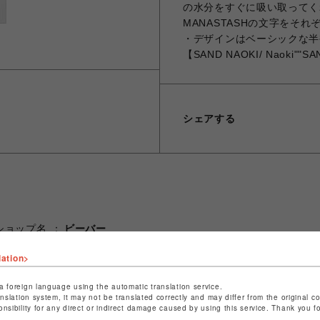
の水分をすぐに吸い取ってく
MANASTASHの文字をそ
・デザインはベーシックな半
【SAND NAOKI/ Naoki""S
シェアする
ショップ名
ビーバー
店舗名
名古屋PARCO
lation>
特定商取引法など法令に基づく表記は
こちら
a foreign language using the automatic translation service.
ショップお問い合わせは
こちら
anslation system, it may not be translated correctly and may differ from the original c
onsibility for any direct or indirect damage caused by using this service. Thank you 