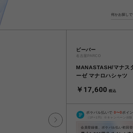
ビーバー
名古屋PARCO
MANASTASH/マナスタ
ーゼ マナロハシャツ
￥17,600
税込
ポケパル払いで
0
〜
0
ポイ
（1P=1円）※キャンペーン分除
会員登録後、ポケパル払い初回登