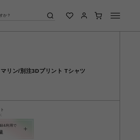
ータ マリン/別注3Dプリント Tシャツ
ント
く
録&利用で
呈