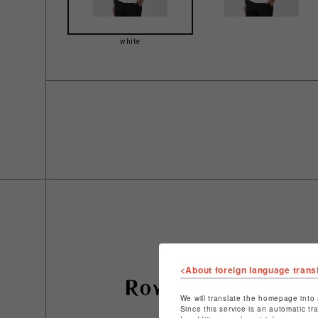
white
<About foreign language trans
We will translate the homepage into 
Since this service is an automatic tr