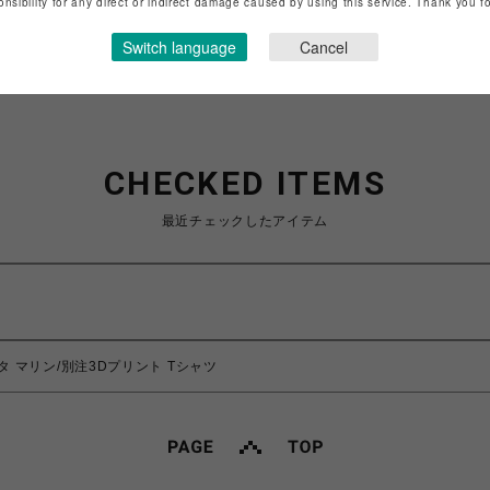
onsibility for any direct or indirect damage caused by using this service. Thank you 
ショップお問い合わせは
こちら
Switch language
Cancel
CHECKED ITEMS
最近チェックしたアイテム
ムータ マリン/別注3Dプリント Tシャツ