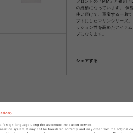
フロントの『MM』と袖の『
の総柄になっています。 伸
使い頂けて、重宝する一着です。
プトにしたマリンシリーズ。
ッション性を高めたアイテム
プになります。
シェアする
ショップ名
ROYAL FLASH
lation>
店舗名
名古屋PARCO
a foreign language using the automatic translation service.
特定商取引法など法令に基づく表記は
こちら
anslation system, it may not be translated correctly and may differ from the original c