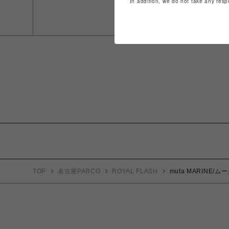
In addition, we do not take any resp
TOP
名古屋PARCO
ROYAL FLASH
muta MARINE/