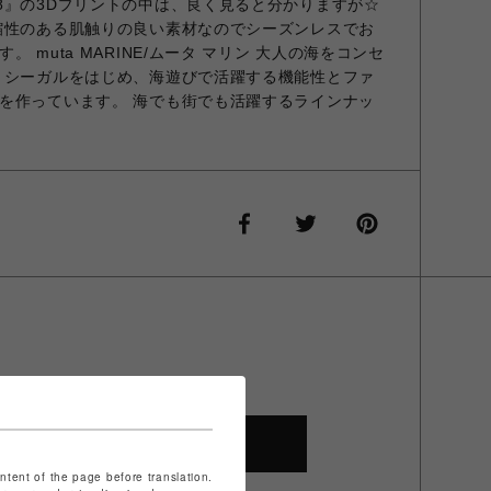
8』の3Dプリントの中は、良く見ると分かりますが☆
縮性のある肌触りの良い素材なのでシーズンレスでお
 muta MARINE/ムータ マリン 大人の海をコンセ
 シーガルをはじめ、海遊びで活躍する機能性とファ
を作っています。 海でも街でも活躍するラインナッ
SHOP TOP
ontent of the page before translation.