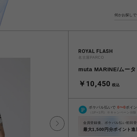
ROYAL FLASH
名古屋PARCO
muta MARINE/ム
￥10,450
税込
ポケパル払いで
0
〜
0
ポイ
（1P=1円）※キャンペーン分除
会員登録後、ポケパル払い初回登
最大1,500円分ポイント進