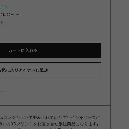
こちら
00時00分 〜
せる
カートに入れる
お気に入りアイテムに追加
ズ
品 23ssコレクションで発表されていたデザインをベースに
8』の3Dプリントを配置させた別注商品になります｡