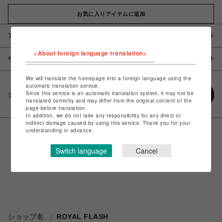
お気に入りアイテムに追加
アイテム説明 / 素材
<About foreign language translation>
サイズ
We will translate the homepage into a foreign language using the
automatic translation service.
Since this service is an automatic translation system, it may not be
シェアする
translated correctly and may differ from the original content of the
page before translation.
In addition, we do not take any responsibility for any direct or
indirect damage caused by using this service. Thank you for your
understanding in advance.
Switch language
Cancel
ショップ名
ROYAL FLASH