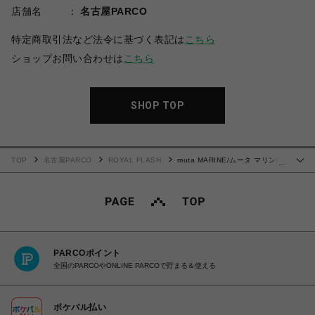
店舗名
名古屋PARCO
特定商取引法など法令に基づく表記は
こちら
ショップお問い合わせは
こちら
SHOP TOP
TOP
名古屋PARCO
ROYAL FLASH
muta MARINE/ムータ マリン/ヒ
…
ョウ柄プリントTシャツ
PARCOポイント
全国のPARCOやONLINE PARCOで貯まる＆使える
ポケパル払い