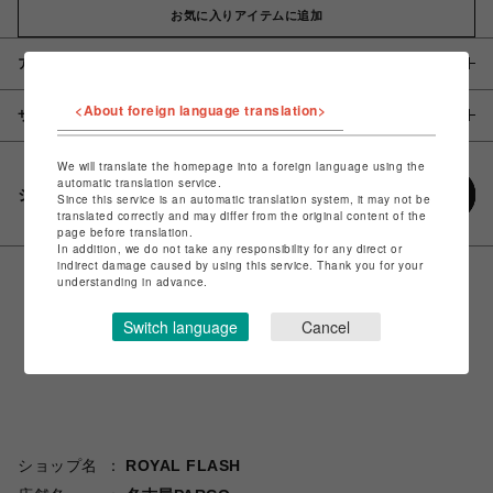
お気に入りアイテムに追加
アイテム説明 / 素材
<About foreign language translation>
サイズ
We will translate the homepage into a foreign language using the
automatic translation service.
シェアする
Since this service is an automatic translation system, it may not be
translated correctly and may differ from the original content of the
page before translation.
In addition, we do not take any responsibility for any direct or
indirect damage caused by using this service. Thank you for your
understanding in advance.
Switch language
Cancel
ショップ名
ROYAL FLASH