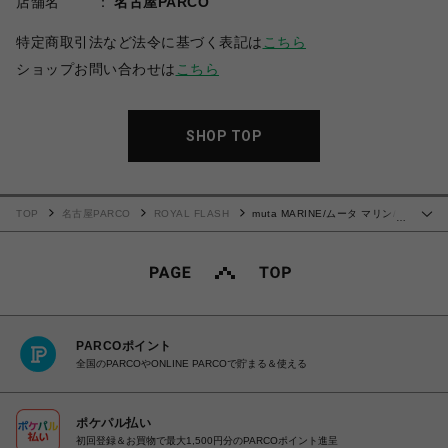
店舗名
名古屋PARCO
特定商取引法など法令に基づく表記は
こちら
ショップお問い合わせは
こちら
SHOP TOP
TOP
名古屋PARCO
ROYAL FLASH
muta MARINE/ムータ マリン/ヒ
…
ョウ柄プリントTシャツ
PARCOポイント
全国のPARCOやONLINE PARCOで貯まる＆使える
ポケパル払い
初回登録＆お買物で最大1,500円分のPARCOポイント進呈