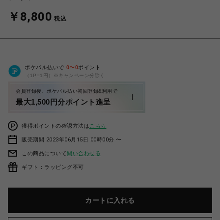
￥8,800
税込
ポケパル払いで
0
〜
0
ポイント
（1P=1円）※キャンペーン分除く
会員登録後、ポケパル払い初回登録&利用で
最大1,500円分ポイント進呈
獲得ポイントの確認方法は
こちら
販売期間 2023年06月15日 00時00分 〜
この商品について
問い合わせる
ギフト：ラッピング不可
カートに入れる