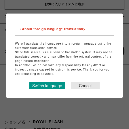
お気に入りアイテムに追加
アイテム説明 / 素材
<About foreign language translation>
サイズ
We will translate the homepage into a foreign language using the
automatic translation service.
シェアする
Since this service is an automatic translation system, it may not be
translated correctly and may differ from the original content of the
page before translation.
In addition, we do not take any responsibility for any direct or
indirect damage caused by using this service. Thank you for your
understanding in advance.
Switch language
Cancel
ショップ名
ROYAL FLASH