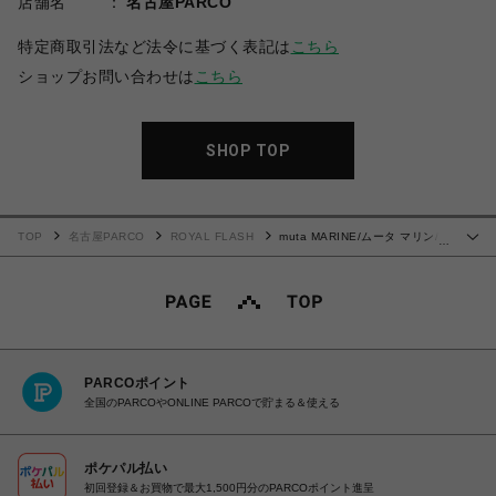
店舗名
名古屋PARCO
特定商取引法など法令に基づく表記は
こちら
ショップお問い合わせは
こちら
SHOP TOP
TOP
名古屋PARCO
ROYAL FLASH
muta MARINE/ムータ マリン/別
…
注3Dバックプリント ロングスリーブTシャツ
PARCOポイント
全国のPARCOやONLINE PARCOで貯まる＆使える
ポケパル払い
初回登録＆お買物で最大1,500円分のPARCOポイント進呈