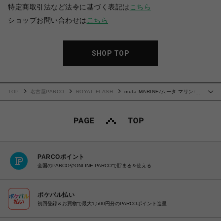
特定商取引法など法令に基づく表記は
こちら
ショップお問い合わせは
こちら
SHOP TOP
TOP
名古屋PARCO
ROYAL FLASH
muta MARINE/ムータ マリン/別
…
注3Dバックプリント ロングスリーブTシャツ
PARCOポイント
全国のPARCOやONLINE PARCOで貯まる＆使える
ポケパル払い
初回登録＆お買物で最大1,500円分のPARCOポイント進呈