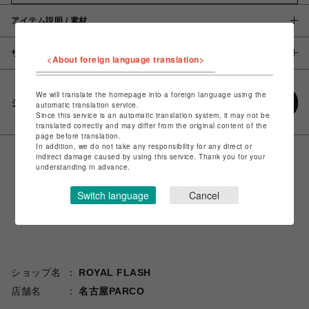
アイテム説明 / 素材
サイズ
<About foreign language translation>
We will translate the homepage into a foreign language using the
シェアする
automatic translation service.
Since this service is an automatic translation system, it may not be
translated correctly and may differ from the original content of the
page before translation.
In addition, we do not take any responsibility for any direct or
indirect damage caused by using this service. Thank you for your
understanding in advance.
Switch language
Cancel
ショップ名
ROYAL FLASH
店舗名
名古屋PARCO