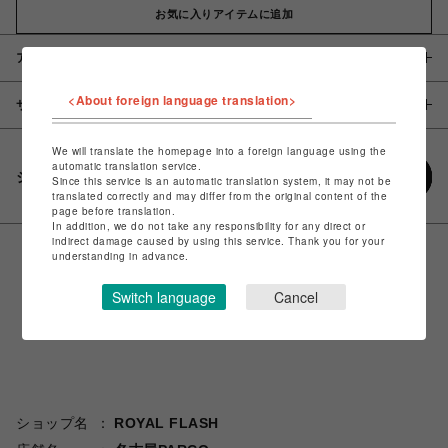
お気に入りアイテムに追加
アイテム説明 / 素材
<About foreign language translation>
サイズ
We will translate the homepage into a foreign language using the
automatic translation service.
シェアする
Since this service is an automatic translation system, it may not be
translated correctly and may differ from the original content of the
page before translation.
In addition, we do not take any responsibility for any direct or
indirect damage caused by using this service. Thank you for your
understanding in advance.
Switch language
Cancel
ショップ名
ROYAL FLASH