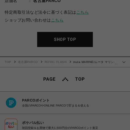
店舗名
名古屋PARCO
特定商取引法など法令に基づく表記は
こちら
ショップお問い合わせは
こちら
SHOP TOP
TOP
名古屋PARCO
ROYAL FLASH
muta MARINE/ムータ マリン/別
…
注 ACANTHUSコラボカレッジロゴLS Tシャツ
PARCOポイント
全国のPARCOやONLINE PARCOで貯まる＆使える
ポケパル払い
初回登録＆お買物で最大1,500円分のPARCOポイント進呈