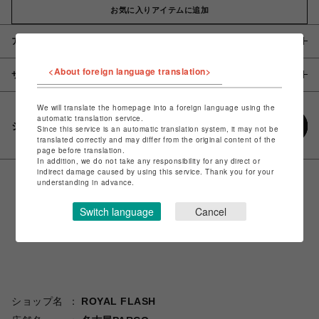
お気に入りアイテムに追加
アイテム説明 / 素材
<About foreign language translation>
サイズ
We will translate the homepage into a foreign language using the
automatic translation service.
シェアする
Since this service is an automatic translation system, it may not be
translated correctly and may differ from the original content of the
page before translation.
In addition, we do not take any responsibility for any direct or
indirect damage caused by using this service. Thank you for your
understanding in advance.
Switch language
Cancel
ショップ名
ROYAL FLASH