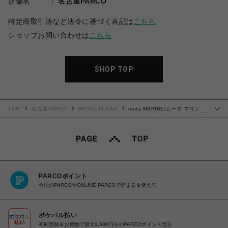
店舗名
名古屋PARCO
特定商取引法など法令に基づく表記は
こちら
ショップお問い合わせは
こちら
SHOP TOP
TOP
名古屋PARCO
ROYAL FLASH
muta MARINE/ムータ マリン/別
…
注 ACANTHUSコラボカレッジロゴLS Tシャツ
PARCOポイント
全国のPARCOやONLINE PARCOで貯まる＆使える
ポケパル払い
初回登録＆お買物で最大1,500円分のPARCOポイント進呈