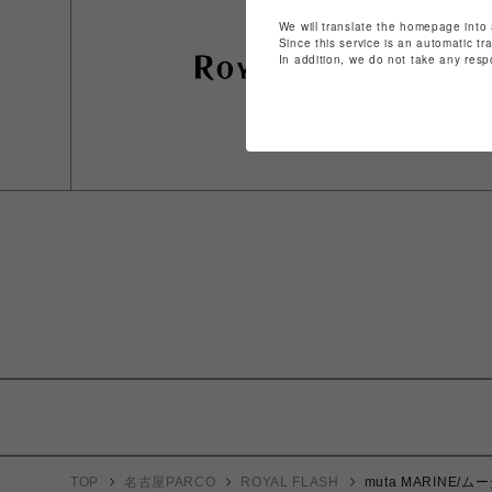
We will translate the homepage into 
Since this service is an automatic tr
In addition, we do not take any resp
TOP
名古屋PARCO
ROYAL FLASH
muta MARINE