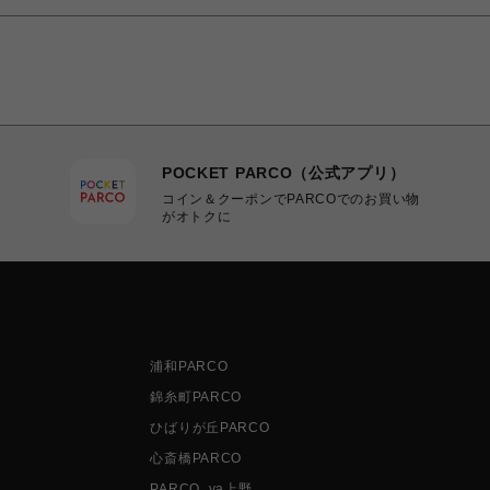
POCKET PARCO（公式アプリ）
コイン＆クーポンでPARCOでのお買い物
がオトクに
浦和PARCO
錦糸町PARCO
ひばりが丘PARCO
心斎橋PARCO
PARCO_ya上野