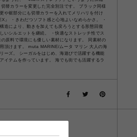
、切替カラーを変更した完全別注です。 ブラック同様
更や裾部分にも切替カラーを入れてメリハリを付け
TEX』 ・きわだつソフト感と心地よいなめらかさ。 ・
構造により、動きを加えても戻ろうとする形態回復
しいシルエットを継続。 ・快適なストレッチ性でス
来の原料で環境にも優しい素材になります。 同素材の
けます。 muta MARINE/ムータ マリン 大人の海
リーズ。 シーガルをはじめ、海遊びで活躍する機能
アイテムを作っています。 海でも街でも活躍するラ