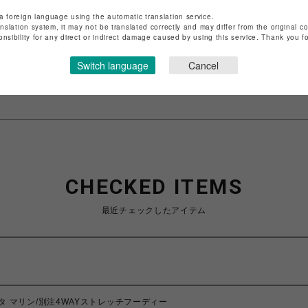
ショップ名
ROYAL FLASH
a foreign language using the automatic translation service.
anslation system, it may not be translated correctly and may differ from the original c
店舗名
名古屋PARCO
onsibility for any direct or indirect damage caused by using this service. Thank you 
特定商取引法など法令に基づく表記は
こちら
Switch language
Cancel
ショップお問い合わせは
こちら
CHECKED ITEMS
最近チェックしたアイテム
/ムータ マリン/別注4WAYストレッチフーディー