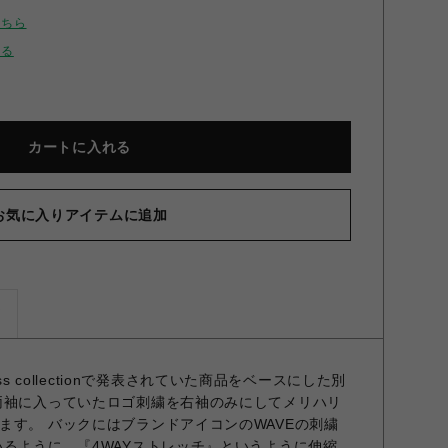
こちら
せる
カートに入れる
お気に入りアイテムに追加
ズ
23ss collectionで発表されていた商品をベースにした別
両袖に入っていたロゴ刺繍を右袖のみにしてメリハリ
ます。 バックにはブランドアイコンのWAVEの刺繍
いるように、『4WAYストレッチ』というように伸縮