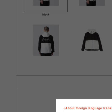
black
<About foreign language trans