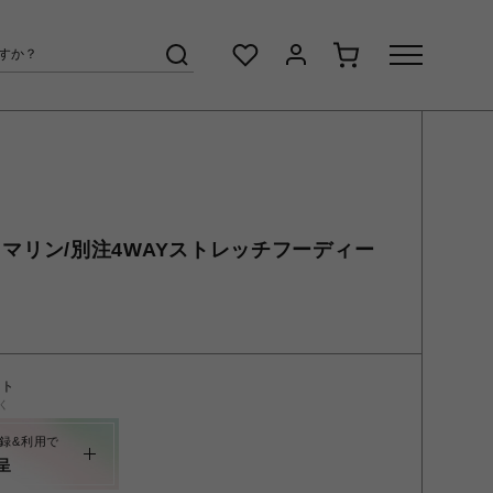
ムータ マリン/別注4WAYストレッチフーディー
ント
く
録&利用で
呈