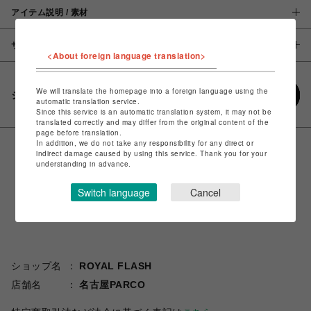
アイテム説明 / 素材
サイズ
<About foreign language translation>
We will translate the homepage into a foreign language using the
シェアする
automatic translation service.
Since this service is an automatic translation system, it may not be
translated correctly and may differ from the original content of the
page before translation.
In addition, we do not take any responsibility for any direct or
indirect damage caused by using this service. Thank you for your
understanding in advance.
Switch language
Cancel
ショップ名
ROYAL FLASH
店舗名
名古屋PARCO