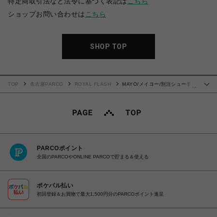
特定商取引法など法令に基づく表記は
こちら
ショップお問い合わせは
こちら
SHOP TOP
TOP
名古屋PARCO
ROYAL FLASH
MAYO/メイヨー/別注シューティ
…
ングショートパンツ
PARCOポイント
全国のPARCOやONLINE PARCOで貯まる＆使える
ポケパル払い
初回登録＆お買物で最大1,500円分のPARCOポイント進呈