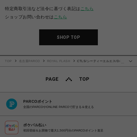
特定商取引法など法令に基づく表記は
こちら
ショップお問い合わせは
こちら
SHOP TOP
TOP
名古屋PARCO
ROYAL FLASH
CTLS/シーティーエルエス/Drip
…
Cvtvlist Daily Shorts
PARCOポイント
全国のPARCOやONLINE PARCOで貯まる＆使える
ポケパル払い
初回登録＆お買物で最大1,500円分のPARCOポイント進呈