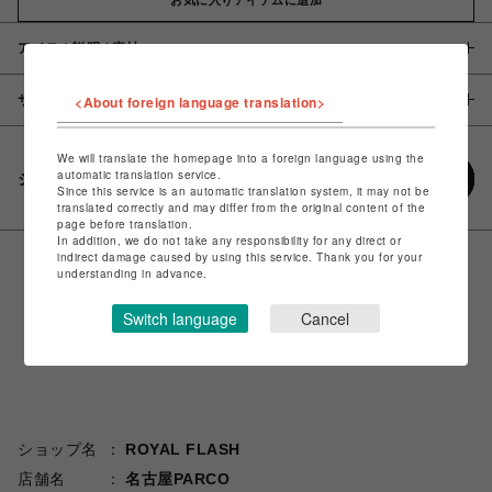
アイテム説明 / 素材
サイズ
<About foreign language translation>
We will translate the homepage into a foreign language using the
automatic translation service.
シェアする
Since this service is an automatic translation system, it may not be
translated correctly and may differ from the original content of the
page before translation.
In addition, we do not take any responsibility for any direct or
indirect damage caused by using this service. Thank you for your
understanding in advance.
Switch language
Cancel
ショップ名
ROYAL FLASH
店舗名
名古屋PARCO