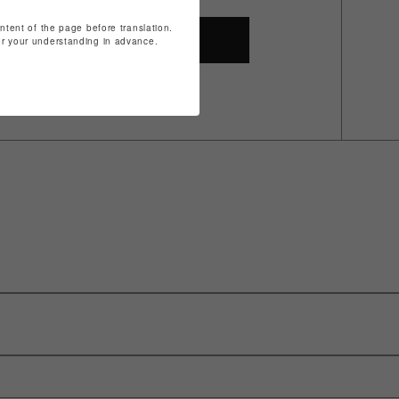
ontent of the page before translation.
SHOP TOP
for your understanding in advance.