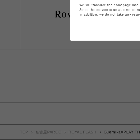
We will translate the homepage into 
Since this service is an automatic tr
In addition, we do not take any resp
TOP
名古屋PARCO
ROYAL FLASH
Guernika×PLA