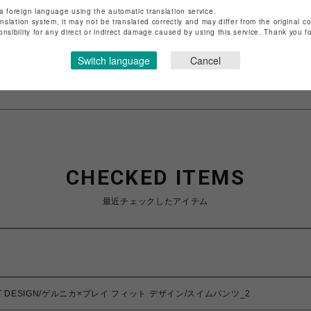
a foreign language using the automatic translation service.
店舗名
名古屋PARCO
anslation system, it may not be translated correctly and may differ from the original c
onsibility for any direct or indirect damage caused by using this service. Thank you 
特定商取引法など法令に基づく表記は
こちら
Switch language
Cancel
ショップお問い合わせは
こちら
CHECKED ITEMS
最近チェックしたアイテム
Y FIT DESIGN/ゲルニカ×プレイ フィット デザイン/スイムパンツ_2