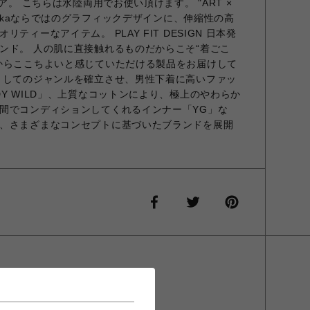
ア。 こちらは水陸両用でお使い頂けます。 "ART ×
rnikaならではのグラフィックデザインに、伸縮性の高
ティーなアイテム。 PLAY FIT DESIGN 日本発
ンド。 人の肌に直接触れるものだからこそ“着ごこ
からここちよいと感じていただける製品をお届けして
としてのジャンルを確立させ、男性下着に高いファッ
Y WILD」、上質なコットンにより、極上のやわらか
間でコンディションしてくれるインナー「YG」な
、さまざまなコンセプトに基づいたブランドを展開