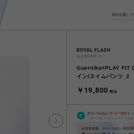
ROYAL FLASH
名古屋PARCO
Guernika×PLAY 
イン/スイムパンツ_2
￥19,800
税込
ポケパル払いで
0
〜
0
ポイ
（1P=1円）※キャンペーン分除
会員登録後、ポケパル払い初回登