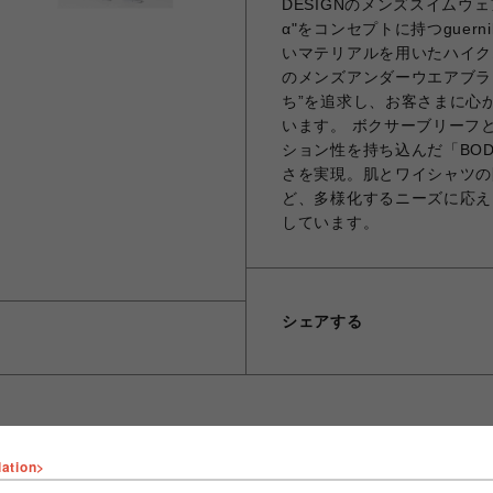
DESIGNのメンズスイムウェ
α"をコンセプトに持つgue
いマテリアルを用いたハイクオリ
のメンズアンダーウエアブラ
ち”を追求し、お客さまに心
います。 ボクサーブリーフ
ション性を持ち込んだ「BOD
さを実現。肌とワイシャツの
ど、多様化するニーズに応え
しています。
シェアする
lation>
ショップ名
ROYAL FLASH