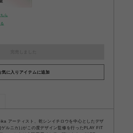
呈
こちら
せる
完売しました
お気に入りアイテムに追加
ズ
y guernika アーティスト、乾シンイチロウを中心としたデザ
a (ゲルニカ)｣がこの度デザイン監修を行ったPLAY FIT