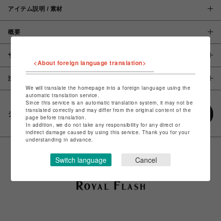
アイテム説明 / 素材
概要
サイズ
<About foreign language translation>
注意事項
We will translate the homepage into a foreign language using the
automatic translation service.
Since this service is an automatic translation system, it may not be
translated correctly and may differ from the original content of the
シェアする
page before translation.
In addition, we do not take any responsibility for any direct or
indirect damage caused by using this service. Thank you for your
understanding in advance.
Switch language
Cancel