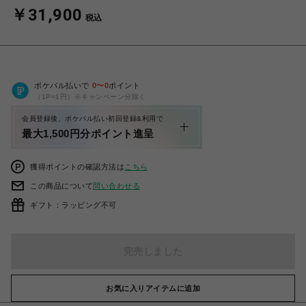
￥31,900
税込
ポケパル払いで
0
〜
0
ポイント
（1P=1円）※キャンペーン分除く
会員登録後、ポケパル払い初回登録&利用で
最大1,500円分ポイント進呈
獲得ポイントの確認方法は
こちら
この商品について
問い合わせる
ギフト：ラッピング不可
完売しました
お気に入りアイテムに追加