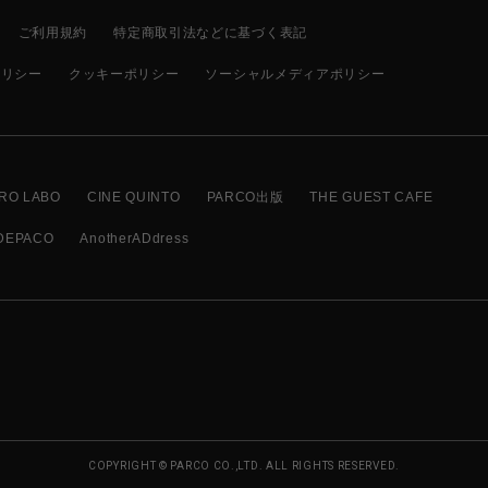
ご利用規約
特定商取引法などに基づく表記
ポリシー
クッキーポリシー
ソーシャルメディアポリシー
RO LABO
CINE QUINTO
PARCO出版
THE GUEST CAFE
DEPACO
AnotherADdress
COPYRIGHT © PARCO CO.,LTD. ALL RIGHTS RESERVED.