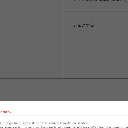
シェアする
ショップ名
ROYAL FLASH
lation>
店舗名
名古屋PARCO
a foreign language using the automatic translation service.
anslation system, it may not be translated correctly and may differ from the original c
特定商取引法など法令に基づく表記は
こちら