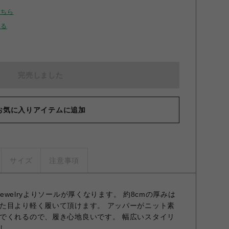
こちら
せる
完売しました
お気に入りアイテムに追加
サイズ
注意事項
jewelryよりソールが厚くなります。 約8cmの厚みは
た目より軽く履いて頂けます。 アッパーがニット素
でくれるので、履き心地良いです。 幅広いスタイリ
し。