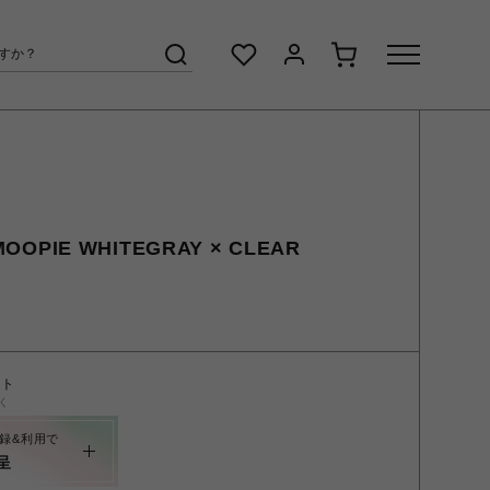
OOPIE WHITEGRAY × CLEAR
ント
く
録&利用で
呈