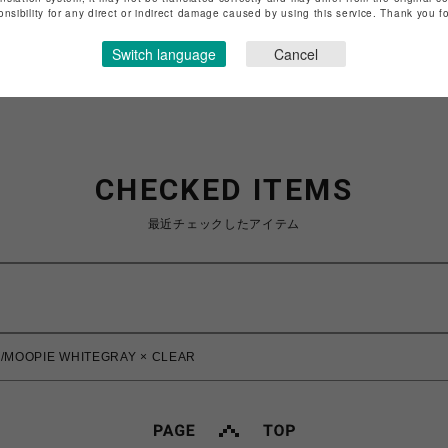
onsibility for any direct or indirect damage caused by using this service. Thank you 
ショップお問い合わせは
こちら
Switch language
Cancel
CHECKED ITEMS
最近チェックしたアイテム
MOOPIE WHITEGRAY × CLEAR