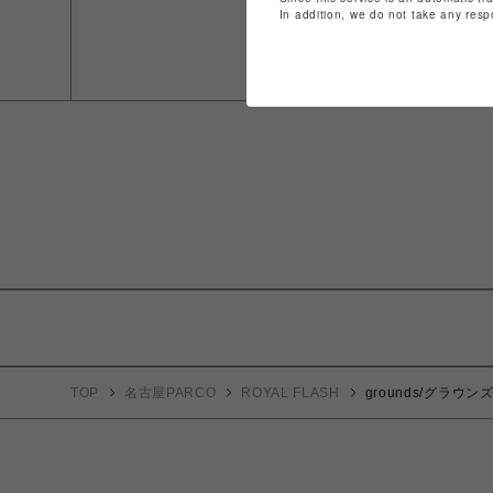
In addition, we do not take any resp
TOP
名古屋PARCO
ROYAL FLASH
grounds/グラウンズ/