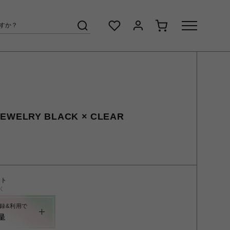
EWELRY BLACK × CLEAR
ント
く
録&利用で
呈