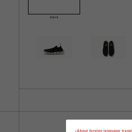
black
<About foreign language trans