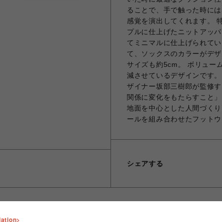
ることで、手で触った時には
感覚を演出してくれます。 
プルに仕上げたニットアッパ
てミニマルに仕上げられてい
て、ソックスのカラーがデザ
サイズも約5cm。 ボリュ
減させているデザインです。 gro
ザイナー坂部三樹郎が監修す
関係に変化をもたらすこと」
地面を中心とした人間づくり
ールを組み合わせたフットウ
シェアする
lation>