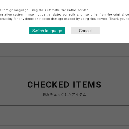
a foreign language using the automatic translation service.
ショップ名
ROYAL FLASH
anslation system, it may not be translated correctly and may differ from the original c
店舗名
名古屋PARCO
onsibility for any direct or indirect damage caused by using this service. Thank you 
特定商取引法など法令に基づく表記は
こちら
Switch language
Cancel
ショップお問い合わせは
こちら
CHECKED ITEMS
最近チェックしたアイテム