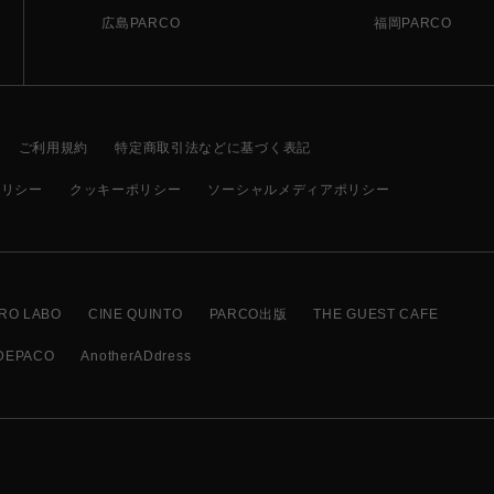
広島PARCO
福岡PARCO
ご利用規約
特定商取引法などに基づく表記
ポリシー
クッキーポリシー
ソーシャルメディアポリシー
RO LABO
CINE QUINTO
PARCO出版
THE GUEST CAFE
DEPACO
AnotherADdress