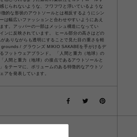
感じられないような、フワフワと浮いているような
特徴的な形状のアウトソールとは相反するようにシン
ーは幅広いファッションと合わせやすいようにあえ
ます。アッパーの一部はメッシュ構造になってい
インに反映されています。 ヒール部分の高さはどの
ームがありながらも透明にすることで見た目の重さを軽
unds / グラウンズ MIKIO SAKABEを手がけるデ
るフットウェアブランド。 「人間と重力（地球）の
「人間と重力（地球）の接点であるアウトソールと
」をテーマに、ボリュームのある特徴的なアウトソ
ェアを発表しています。