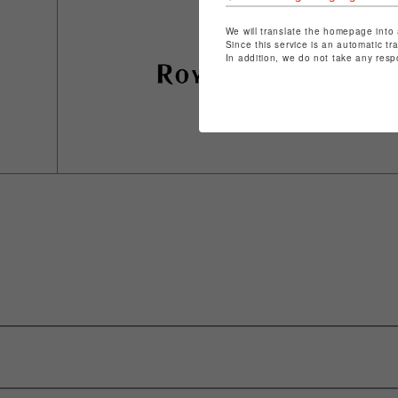
We will translate the homepage into 
Since this service is an automatic tr
In addition, we do not take any resp