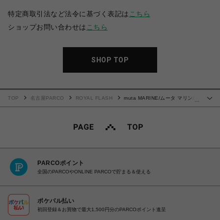
特定商取引法など法令に基づく表記は
こちら
ショップお問い合わせは
こちら
SHOP TOP
TOP
名古屋PARCO
ROYAL FLASH
muta MARINE/ムータ マリン/別
…
注ストレッチキルトブルゾン
PARCOポイント
全国のPARCOやONLINE PARCOで貯まる＆使える
ポケパル払い
初回登録＆お買物で最大1,500円分のPARCOポイント進呈