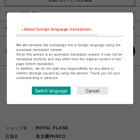
アイテム説明 / 素材
サイズ
<About foreign language translation>
We will translate the homepage into a foreign language using the
automatic translation service.
シェアする
Since this service is an automatic translation system, it may not be
translated correctly and may differ from the original content of the
page before translation.
In addition, we do not take any responsibility for any direct or
indirect damage caused by using this service. Thank you for your
understanding in advance.
Switch language
Cancel
ショップ名
ROYAL FLASH
店舗名
名古屋PARCO