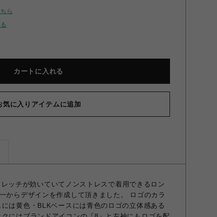
こちら
せる
カートに入れる
お気に入りアイテムに追加
ズ
品 ストレッチが効いていてノンストレスで着用できるロン
は一からデザインを作成して頂きました。 ロゴのカラ
スには黄色・BLKベースには青色のロゴの立体感ある
ックにはブランドアイコンの『8』と左袖にもロゴを配