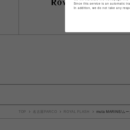
Since this service is an automatic tr
In addition, we do not take any resp
TOP
名古屋PARCO
ROYAL FLASH
muta MARINE/ムー