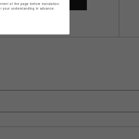
SHOP TOP
ontent of the page before translation.
for your understanding in advance.