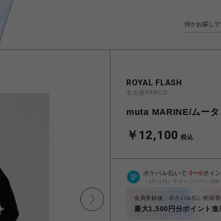
ROYAL FLASH
名古屋PARCO
muta MARINE/ムータ 
￥12,100
税込
ポケパル払いで
0
〜
0
ポイ
（1P=1円）※キャンペーン分除
会員登録後、ポケパル払い初回登
最大1,500円分ポイント進