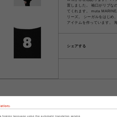
置しました。 袖口がリブな
てくれます。 muta MAR
リーズ。 シーガルをはじめ
アイテムを作っています。 
シェアする
lation>
ショップ名
ROYAL FLASH
店舗名
名古屋PARCO
a foreign language using the automatic translation service.