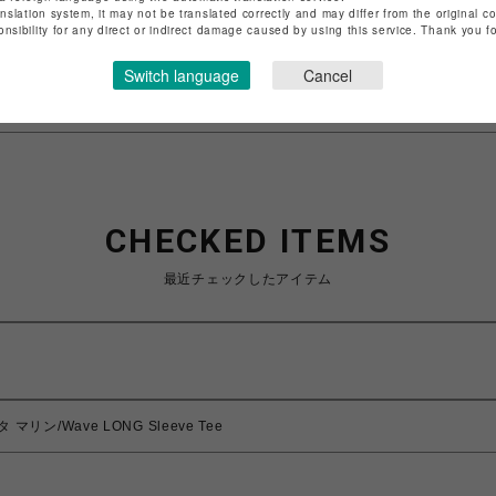
anslation system, it may not be translated correctly and may differ from the original c
特定商取引法など法令に基づく表記は
こちら
onsibility for any direct or indirect damage caused by using this service. Thank you 
ショップお問い合わせは
こちら
Switch language
Cancel
CHECKED ITEMS
最近チェックしたアイテム
タ マリン/Wave LONG Sleeve Tee