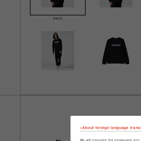
black
<About foreign language trans
We will translate the homepage into 