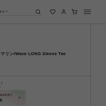
マリン/Wave LONG Sleeve Tee
ント
く
録&利用で
呈