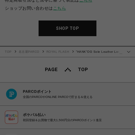
特定商取引法など法令に基づく表記は
こちら
ショップお問い合わせは
こちら
SHOP TOP
TOP
名古屋PARCO
ROYAL FLASH
”HANK”OG Sole Leather Low-
…
top Sneaker
PARCOポイント
全国のPARCOやONLINE PARCOで貯まる＆使える
ポケパル払い
初回登録＆お買物で最大1,500円分のPARCOポイント進呈