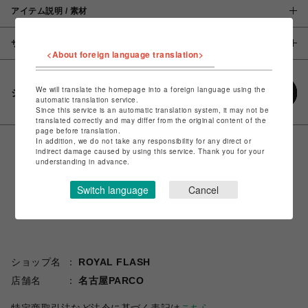
アイテム説明 / 素材
サイズ
<About foreign language translation>
We will translate the homepage into a foreign language using the
シェアする
automatic translation service.
Since this service is an automatic translation system, it may not be
translated correctly and may differ from the original content of the
page before translation.
In addition, we do not take any responsibility for any direct or
indirect damage caused by using this service. Thank you for your
understanding in advance.
Switch language
Cancel
ショップ名
ROYAL FLASH
店舗名
名古屋PARCO