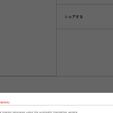
シェアする
lation>
ショップ名
ROYAL FLASH
店舗名
名古屋PARCO
a foreign language using the automatic translation service.