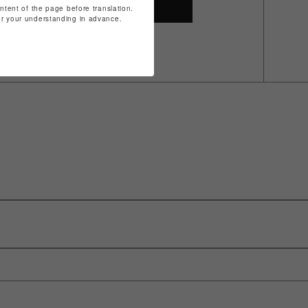
SHOP TOP
ontent of the page before translation.
for your understanding in advance.