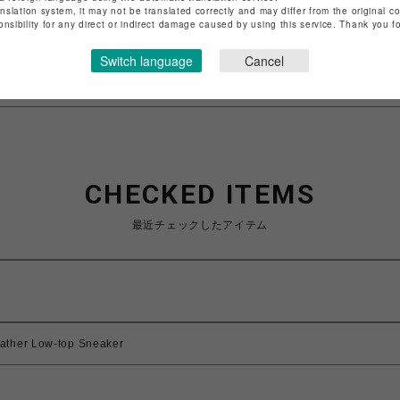
anslation system, it may not be translated correctly and may differ from the original c
特定商取引法など法令に基づく表記は
こちら
onsibility for any direct or indirect damage caused by using this service. Thank you 
ショップお問い合わせは
こちら
Switch language
Cancel
CHECKED ITEMS
最近チェックしたアイテム
ather Low-top Sneaker