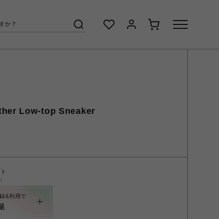
her Low-top Sneaker
ント
く
録&利用で
呈