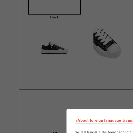
black
<About foreign language trans
We will translate the homepage into 