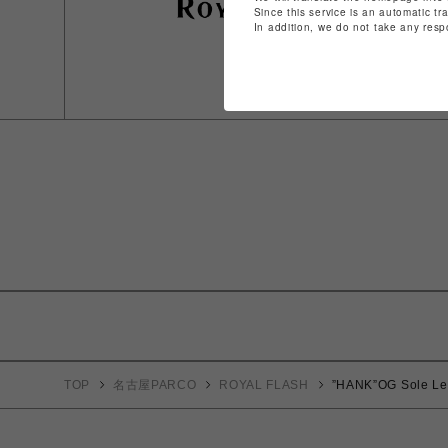
Since this service is an automatic tr
In addition, we do not take any resp
TOP
名古屋PARCO
ROYAL FLASH
”HANK”OG Sole Le