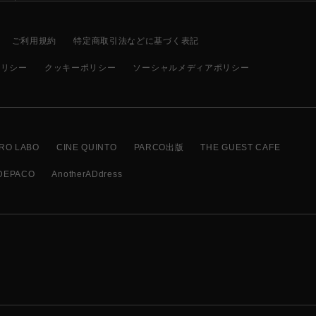
ご利用規約
特定商取引法などに基づく表記
ポリシー
クッキーポリシー
ソーシャルメディアポリシー
RO LABO
CINE QUINTO
PARCO出版
THE GUEST CAFE
DEPACO
AnotherADdress