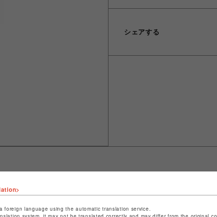
シェアする
lation>
ショップ名
ROYAL FLASH
店舗名
名古屋PARCO
a foreign language using the automatic translation service.
anslation system, it may not be translated correctly and may differ from the original c