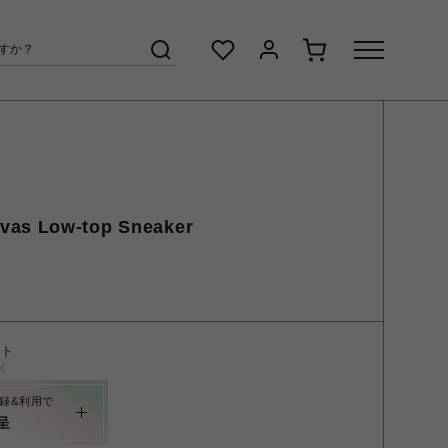
vas Low-top Sneaker
ント
く
録&利用で
呈