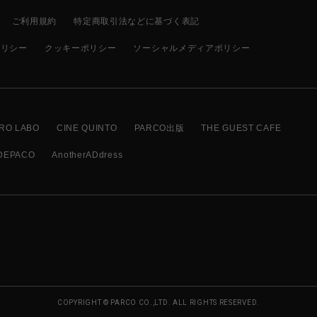
ご利用規約
特定商取引法などに基づく表記
ポリシー
クッキーポリシー
ソーシャルメディアポリシー
RO LABO
CINE QUINTO
PARCO出版
THE GUEST CAFE
DEPACO
AnotherADdress
COPYRIGHT © PARCO CO.,LTD. ALL RIGHTS RESERVED.