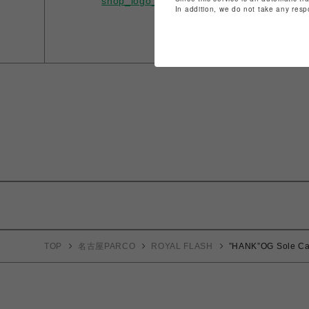
In addition, we do not take any resp
TOP
名古屋PARCO
ROYAL FLASH
”HANK”OG Sole Ca