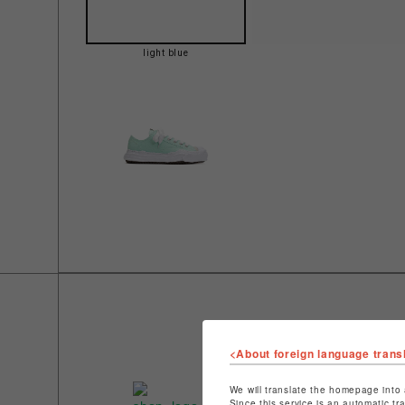
light blue
<About foreign language trans
We will translate the homepage into 
Since this service is an automatic tr