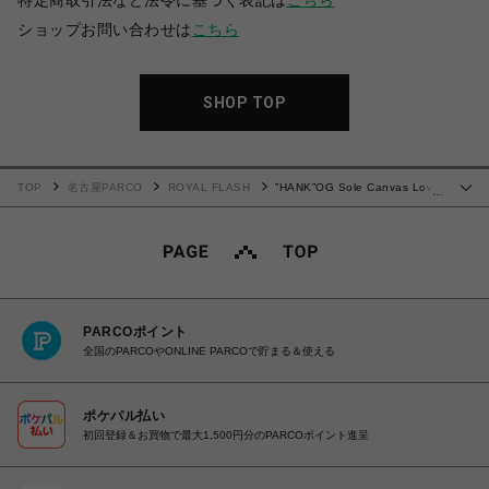
特定商取引法など法令に基づく表記は
こちら
ショップお問い合わせは
こちら
SHOP TOP
TOP
名古屋PARCO
ROYAL FLASH
”HANK”OG Sole Canvas Low-
…
top Sneaker
PARCOポイント
全国のPARCOやONLINE PARCOで貯まる＆使える
ポケパル払い
初回登録＆お買物で最大1,500円分のPARCOポイント進呈