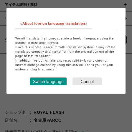
アイテム説明 / 素材
サイズ
<About foreign language translation>
We will translate the homepage into a foreign language using the
シェアする
automatic translation service.
Since this service is an automatic translation system, it may not be
translated correctly and may differ from the original content of the
page before translation.
In addition, we do not take any responsibility for any direct or
indirect damage caused by using this service. Thank you for your
understanding in advance.
Switch language
Cancel
ショップ名
ROYAL FLASH
店舗名
名古屋PARCO