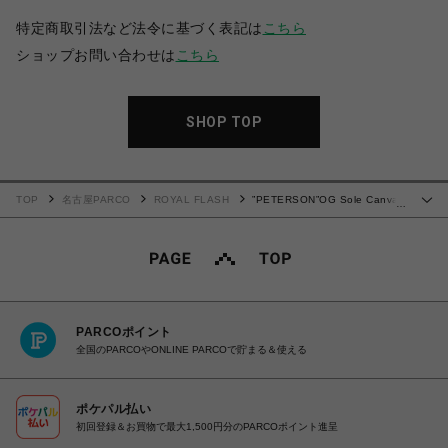
特定商取引法など法令に基づく表記は
こちら
ショップお問い合わせは
こちら
SHOP TOP
TOP
名古屋PARCO
ROYAL FLASH
”PETERSON”OG Sole Canvas
…
Low-top Sneaker
PARCOポイント
全国のPARCOやONLINE PARCOで貯まる＆使える
ポケパル払い
初回登録＆お買物で最大1,500円分のPARCOポイント進呈