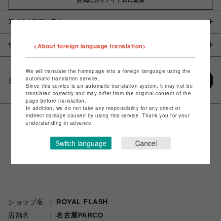
アイテム説明 / 素材
サイズ
<About foreign language translation>
We will translate the homepage into a foreign language using the
automatic translation service.
シェアする
Since this service is an automatic translation system, it may not be
translated correctly and may differ from the original content of the
page before translation.
In addition, we do not take any responsibility for any direct or
indirect damage caused by using this service. Thank you for your
understanding in advance.
Switch language
Cancel
ショップ名
ROYAL FLASH
店舗名
名古屋PARCO