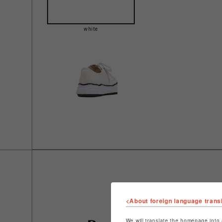
white
<About foreign language trans
We will translate the homepage into 