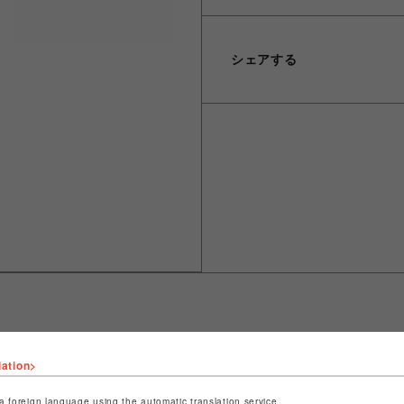
シェアする
lation>
ショップ名
ROYAL FLASH
店舗名
名古屋PARCO
a foreign language using the automatic translation service.