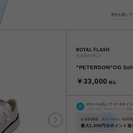
ROYAL FLASH
名古屋PARCO
”PETERSON”OG Sole
￥33,000
税込
ポケパル払いで
0
〜
0
ポイ
（1P=1円）※キャンペーン分除
会員登録後、ポケパル払い初回登
最大1,500円分ポイント進