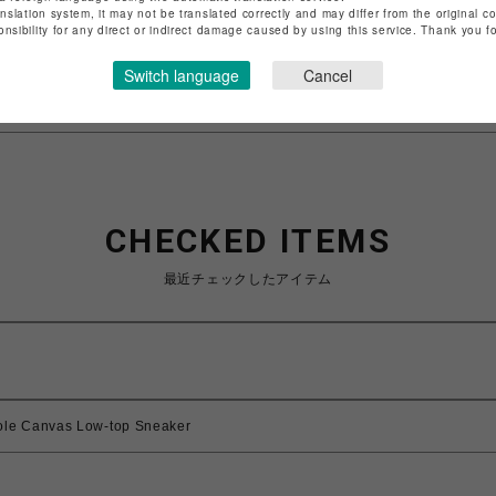
anslation system, it may not be translated correctly and may differ from the original c
特定商取引法など法令に基づく表記は
こちら
onsibility for any direct or indirect damage caused by using this service. Thank you 
ショップお問い合わせは
こちら
Switch language
Cancel
CHECKED ITEMS
最近チェックしたアイテム
e Canvas Low-top Sneaker