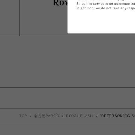
Since this service is an automatic tr
In addition, we do not take any resp
TOP
名古屋PARCO
ROYAL FLASH
”PETERSON”OG Sol