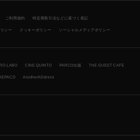
ご利用規約
特定商取引法などに基づく表記
ポリシー
クッキーポリシー
ソーシャルメディアポリシー
RO LABO
CINE QUINTO
PARCO出版
THE GUEST CAFE
DEPACO
AnotherADdress