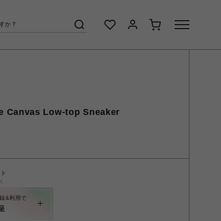
 Canvas Low-top Sneaker
ント
く
録&利用で
呈