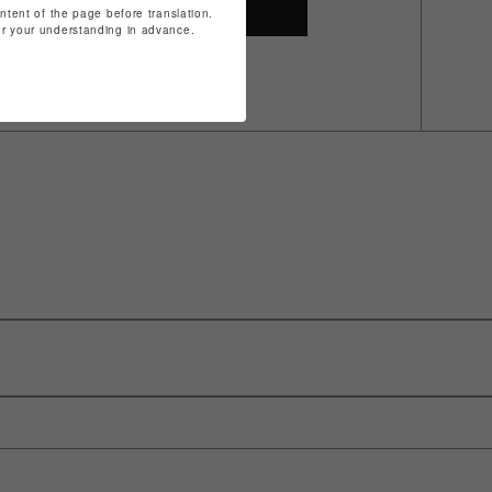
SHOP TOP
ontent of the page before translation.
for your understanding in advance.