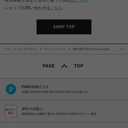
特定商取引法など法令に基づく表記は
こちら
ショップお問い合わせは
こちら
SHOP TOP
TOP
名古屋PARCO
ROYAL FLASH
”WAYNE”OG Sole Canvas
…
Low-top Sneaker
PARCOポイント
全国のPARCOやONLINE PARCOで貯まる＆使える
ポケパル払い
初回登録＆お買物で最大1,500円分のPARCOポイント進呈