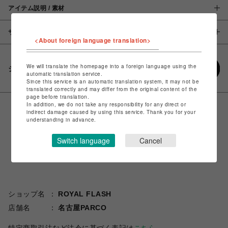
アイテム説明 / 素材
サイズ
<About foreign language translation>
We will translate the homepage into a foreign language using the
シェアする
automatic translation service.
Since this service is an automatic translation system, it may not be
translated correctly and may differ from the original content of the
page before translation.
In addition, we do not take any responsibility for any direct or
indirect damage caused by using this service. Thank you for your
understanding in advance.
Switch language
Cancel
ショップ名
ROYAL FLASH
店舗名
名古屋PARCO