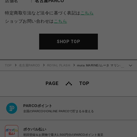
店舗名
名古屋PARCO
特定商取引法など法令に基づく表記は
こちら
ショップお問い合わせは
こちら
SHOP TOP
TOP
名古屋PARCO
ROYAL FLASH
muta MARINE/ムータ マリン/ラ
…
イトニット モックネックプルオーバー
PARCOポイント
全国のPARCOやONLINE PARCOで貯まる＆使える
ポケパル払い
初回登録＆お買物で最大1,500円分のPARCOポイント進呈