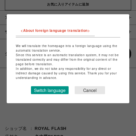
お気に入りアイテムに追加
アイテム説明 / 素材
<About foreign language translation>
サイズ
We will translate the homepage into a foreign language using the
automatic translation service.
シェアする
Since this service is an automatic translation system, it may not be
translated correctly and may differ from the original content of the
page before translation.
In addition, we do not take any responsibility for any direct or
indirect damage caused by using this service. Thank you for your
understanding in advance.
Switch language
Cancel
ショップ名
ROYAL FLASH