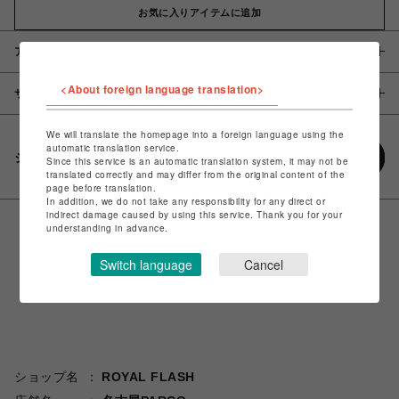
お気に入りアイテムに追加
アイテム説明 / 素材
<About foreign language translation>
サイズ
We will translate the homepage into a foreign language using the
automatic translation service.
シェアする
Since this service is an automatic translation system, it may not be
translated correctly and may differ from the original content of the
page before translation.
In addition, we do not take any responsibility for any direct or
indirect damage caused by using this service. Thank you for your
understanding in advance.
Switch language
Cancel
ショップ名
ROYAL FLASH