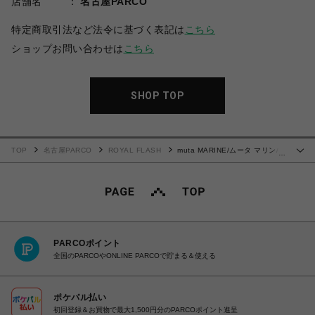
店舗名
名古屋PARCO
特定商取引法など法令に基づく表記は
こちら
ショップお問い合わせは
こちら
SHOP TOP
TOP
名古屋PARCO
ROYAL FLASH
muta MARINE/ムータ マリン/ラ
…
イトニット モックネックプルオーバー
PARCOポイント
全国のPARCOやONLINE PARCOで貯まる＆使える
ポケパル払い
初回登録＆お買物で最大1,500円分のPARCOポイント進呈