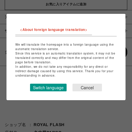
お気に入りアイテムに追加
アイテム説明 / 素材
<About foreign language translation>
サイズ
We will translate the homepage into a foreign language using the
automatic translation service.
シェアする
Since this service is an automatic translation system, it may not be
translated correctly and may differ from the original content of the
page before translation.
In addition, we do not take any responsibility for any direct or
indirect damage caused by using this service. Thank you for your
understanding in advance.
Switch language
Cancel
ショップ名
ROYAL FLASH