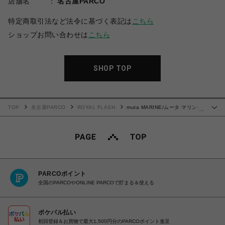
店舗名
名古屋PARCO
特定商取引法など法令に基づく表記は
こちら
ショップお問い合わせは
こちら
SHOP TOP
TOP
名古屋PARCO
ROYAL FLASH
muta MARINE/ムータ マリン/ラ
…
イトニット モックネックプルオーバー
PARCOポイント
全国のPARCOやONLINE PARCOで貯まる＆使える
ポケパル払い
初回登録＆お買物で最大1,500円分のPARCOポイント進呈