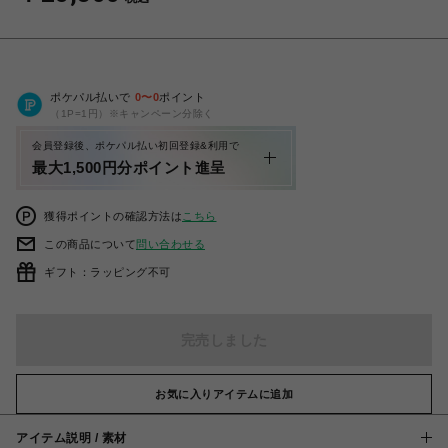
ポケパル払いで
0
〜
0
ポイント
（1P=1円）※キャンペーン分除く
会員登録後、ポケパル払い初回登録&利用で
最大1,500円分ポイント進呈
獲得ポイントの確認方法は
こちら
この商品について
問い合わせる
ギフト：ラッピング不可
完売しました
お気に入りアイテムに追加
アイテム説明 / 素材