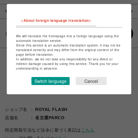
サイズ
<About foreign language translation>
シェアする
We will translate the homepage into a foreign language using the
automatic translation service.
Since this service is an automatic translation system, it may not be
translated correctly and may differ from the original content of the
page before translation.
In addition, we do not take any responsibility for any direct or
indirect damage caused by using this service. Thank you for your
understanding in advance.
Switch language
Cancel
ショップ名
ROYAL FLASH
店舗名
名古屋PARCO
特定商取引法など法令に基づく表記は
こちら