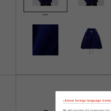
blue
<About foreign language trans
We will translate the homepage into 