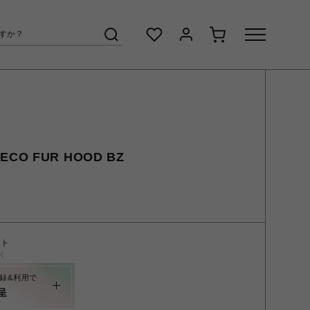
ECO FUR HOOD BZ
ント
く
録&利用で
呈