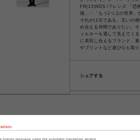
FR(13)NDS /フレンズ
徴」・「もう1つ上の世界」
それが(13)である。互い
め合える仲間でありたい。そん
ィルターを通して見えてくる
に表現し合えるブランド。素
やプリントなど遊び心も取り
シェアする
lation>
ショップ名
ROYAL FLASH
店舗名
名古屋PARCO
a foreign language using the automatic translation service.