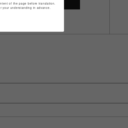
SHOP TOP
ontent of the page before translation.
for your understanding in advance.