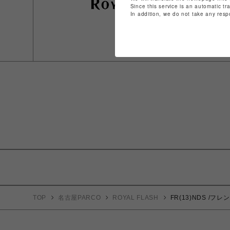
Since this service is an automatic tr
In addition, we do not take any resp
TOP
名古屋PARCO
ROYAL FLASH
FR(13)NDS /フレン