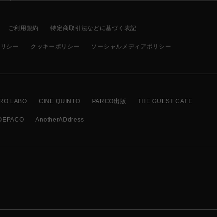
ご利用規約
特定商取引法などに基づく表記
ポリシー
クッキーポリシー
ソーシャルメディアポリシー
RO LABO
CINE QUINTO
PARCO出版
THE GUEST CAFE
DEPACO
AnotherADdress