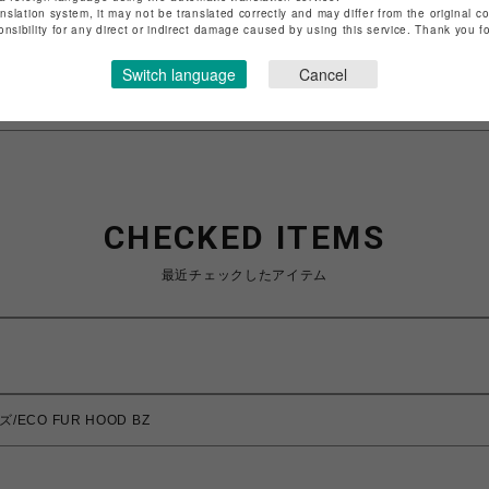
anslation system, it may not be translated correctly and may differ from the original c
特定商取引法など法令に基づく表記は
こちら
onsibility for any direct or indirect damage caused by using this service. Thank you 
ショップお問い合わせは
こちら
Switch language
Cancel
CHECKED ITEMS
最近チェックしたアイテム
ズ/ECO FUR HOOD BZ