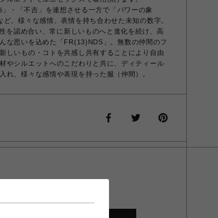
 「恐怖」・「不吉」を連想させる一方で「パワーの象
など、様々な感情、表情を持ち合わせた未知の数字。
の個性を認め合い、常に新しいものへと進化を続け、高
な思いを込めた「FR(13)NDS」。無数の仲間のフ
新しいもの・コトを共感し共有することにより自由
材やシルエットへのこだわりと共に、ディティール
入れ、様々な感情や表現を持った服（仲間）。