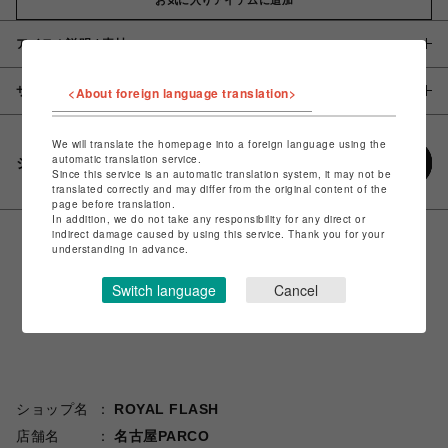
アイテム説明 / 素材
サイズ
<About foreign language translation>
We will translate the homepage into a foreign language using the
automatic translation service.
シェアする
Since this service is an automatic translation system, it may not be
translated correctly and may differ from the original content of the
page before translation.
In addition, we do not take any responsibility for any direct or
indirect damage caused by using this service. Thank you for your
understanding in advance.
Switch language
Cancel
ショップ名
ROYAL FLASH
店舗名
名古屋PARCO