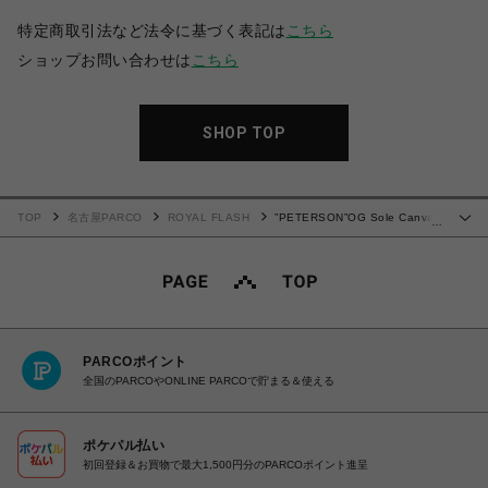
特定商取引法など法令に基づく表記は
こちら
ショップお問い合わせは
こちら
SHOP TOP
TOP
名古屋PARCO
ROYAL FLASH
”PETERSON”OG Sole Canvas
…
Low-top Sneaker
PARCOポイント
全国のPARCOやONLINE PARCOで貯まる＆使える
ポケパル払い
初回登録＆お買物で最大1,500円分のPARCOポイント進呈