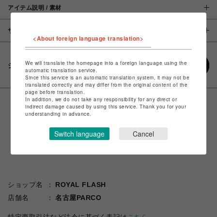
アイテム説明 / 素材
サイズ
<About foreign language translation>
We will translate the homepage into a foreign language using the
シェアする
automatic translation service.
Since this service is an automatic translation system, it may not be
translated correctly and may differ from the original content of the
page before translation.
In addition, we do not take any responsibility for any direct or
indirect damage caused by using this service. Thank you for your
understanding in advance.
Switch language
Cancel
ショップ名
ROYAL FLASH
店舗名
名古屋PARCO