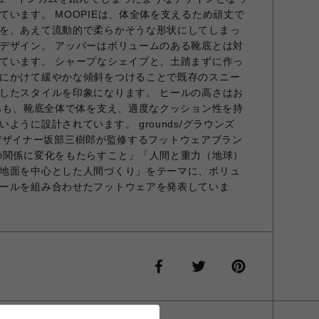
ています。 MOOPIEは、体全体を支えるため頑丈で
を、あえて流動的で柔らかそうな形状にしてしまっ
デザイン。 アッパーはボリュームのある靴底とは対
ています。 シャープなシェイプと、土踏まずに作っ
にかけて緩やかな傾斜をつけることで既存のスニー
したスタイルを印象になります。 ヒールの高さはお
がらも、靴底全体で体を支え、適度なクッション性を持
ように設計されています。 grounds/グラウンズ
がけるデザイナー坂部三樹郎が監修するフットウェアブラン
の関係に変化をもたらすこと」「人間と重力（地球）
地面を中心とした人間づくり」をテーマに、ボリュ
ールを組み合わせたフットウェアを発表していま