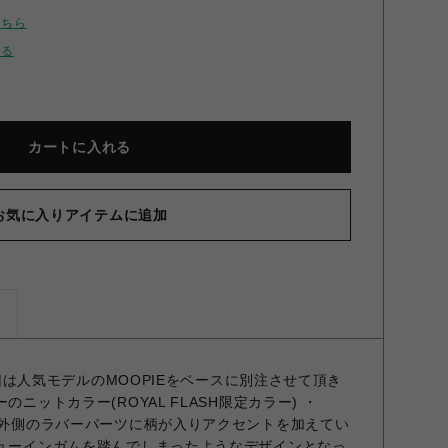
こちら
せる
カートに入れる
お気に入りアイテムに追加
ズ
 今回は人気モデルのMOOPIEをベースに別注させて頂き
のニットカラー(ROYAL FLASH限定カラー) ・
うに外側のラバーパーツに柄が入りアクセントを加えてい
チューインガムを踏んでしまったようなデザインとなっ