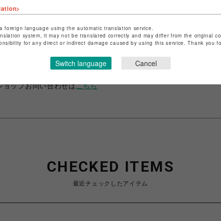
lation>
a foreign language using the automatic translation service.
anslation system, it may not be translated correctly and may differ from the original c
ショップ名
ROYAL FLASH
onsibility for any direct or indirect damage caused by using this service. Thank you 
店舗名
名古屋PARCO
Switch language
Cancel
特定商取引法など法令に基づく表記は
こちら
ショップお問い合わせは
こちら
CHECKED ITEMS
最近チェックしたアイテム