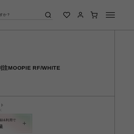
注MOOPIE RF/WHITE
ント
く
録&利用で
呈