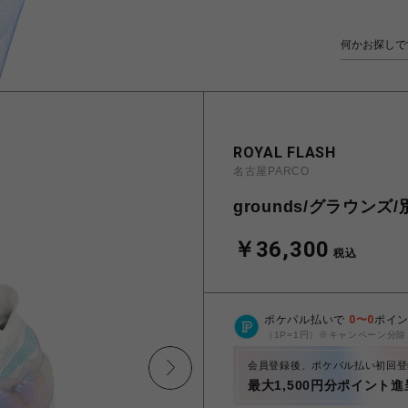
ROYAL FLASH
名古屋PARCO
grounds/グラウンズ/別
￥36,300
税込
ポケパル払いで
0
〜
0
ポイ
（1P=1円）※キャンペーン分除
会員登録後、ポケパル払い初回登
最大1,500円分ポイント進