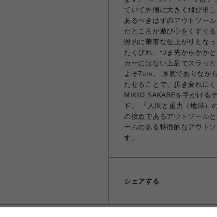
ていて外側に大きく飛び出し
あるべきはずのアウトソール
たところが遊び心をくすぐる
照的に華奢な仕上がりとなっ
たくびれ、つま先からかかと
カーにはない上品でスラっと
よそ7cm。 厚底でありな
たせることで、歩き疲れにくい
MIKIO SAKABEを手
ド。 「人間と重力（地球）
の接点であるアウトソールと
ームのある特徴的なアウトソ
す。
シェアする