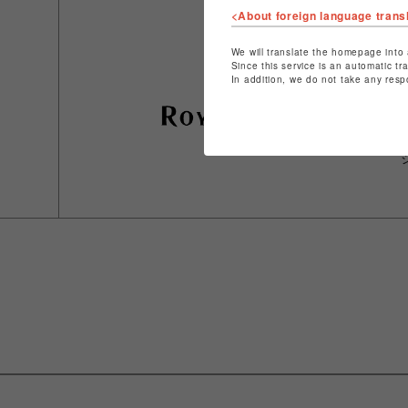
<About foreign language trans
We will translate the homepage into 
Since this service is an automatic tr
In addition, we do not take any resp