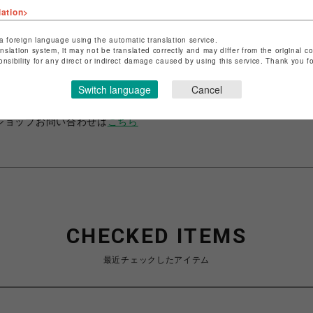
lation>
a foreign language using the automatic translation service.
anslation system, it may not be translated correctly and may differ from the original c
ショップ名
ROYAL FLASH
onsibility for any direct or indirect damage caused by using this service. Thank you 
店舗名
名古屋PARCO
Switch language
Cancel
特定商取引法など法令に基づく表記は
こちら
ショップお問い合わせは
こちら
CHECKED ITEMS
最近チェックしたアイテム