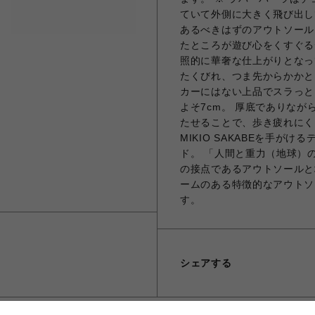
ていて外側に大きく飛び出し
あるべきはずのアウトソール
たところが遊び心をくすぐる
照的に華奢な仕上がりとなっ
たくびれ、つま先からかかと
カーにはない上品でスラっと
よそ7cm。 厚底でありな
たせることで、歩き疲れにくい
MIKIO SAKABEを手
ド。 「人間と重力（地球）
の接点であるアウトソールと
ームのある特徴的なアウトソ
す。
シェアする