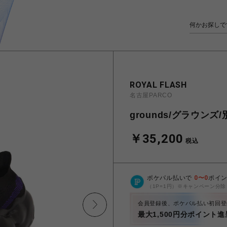
ROYAL FLASH
名古屋PARCO
grounds/グラウンズ/別
￥35,200
税込
ポケパル払いで
0
〜
0
ポイ
（1P=1円）※キャンペーン分除
会員登録後、ポケパル払い初回登
最大1,500円分ポイント進