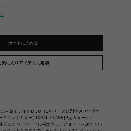
こちら
せる
カートに入れる
お気に入りアイテムに追加
ズ
 今回は人気モデルのMOOPIEをベースに別注させて頂き
のニットカラー(ROYAL FLASH限定カラー) ・
うに外側のラバーパーツに柄が入りアクセントを加えてい
チューインガムを踏んでしまったようなデザインとなっ