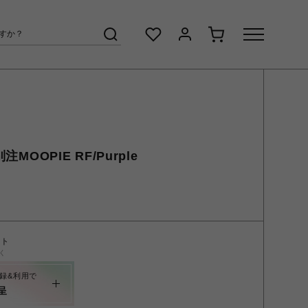
注MOOPIE RF/Purple
ント
く
録&利用で
呈