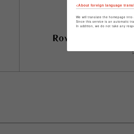
<About foreign language trans
We will translate the homepage into 
Since this service is an automatic tr
In addition, we do not take any resp