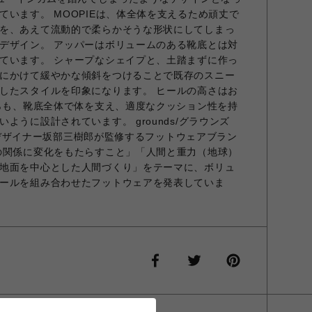
ています。 MOOPIEは、体全体を支えるため頑丈で
を、あえて流動的で柔らかそうな形状にしてしまっ
デザイン。 アッパーはボリュームのある靴底とは対
ています。 シャープなシェイプと、土踏まずに作っ
にかけて緩やかな傾斜をつけることで既存のスニー
したスタイルを印象になります。 ヒールの高さはお
がらも、靴底全体で体を支え、適度なクッション性を持
ように設計されています。 grounds/グラウンズ
がけるデザイナー坂部三樹郎が監修するフットウェアブラン
の関係に変化をもたらすこと」「人間と重力（地球）
地面を中心とした人間づくり」をテーマに、ボリュ
ールを組み合わせたフットウェアを発表していま