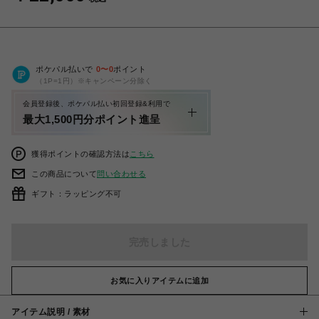
ポケパル払いで
0
〜
0
ポイント
（1P=1円）※キャンペーン分除く
会員登録後、ポケパル払い初回登録&利用で
最大1,500円分ポイント進呈
獲得ポイントの確認方法は
こちら
この商品について
問い合わせる
ギフト：ラッピング不可
完売しました
お気に入りアイテムに追加
アイテム説明 / 素材