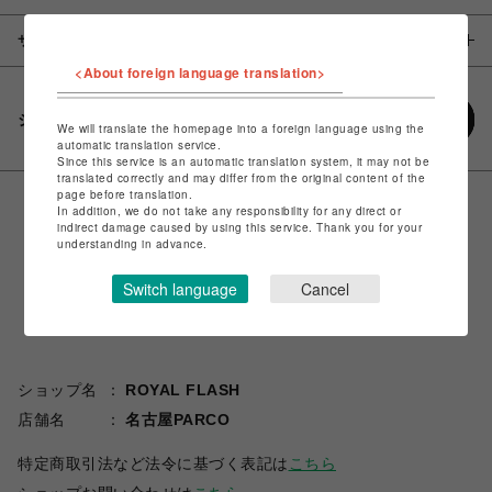
サイズ
<About foreign language translation>
シェアする
We will translate the homepage into a foreign language using the
automatic translation service.
Since this service is an automatic translation system, it may not be
translated correctly and may differ from the original content of the
page before translation.
In addition, we do not take any responsibility for any direct or
indirect damage caused by using this service. Thank you for your
understanding in advance.
Switch language
Cancel
ショップ名
ROYAL FLASH
店舗名
名古屋PARCO
特定商取引法など法令に基づく表記は
こちら