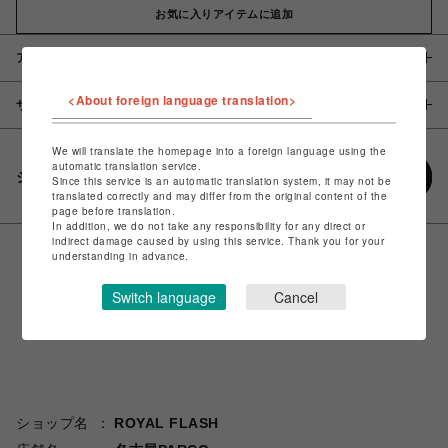
お気に入りアイテムに追加
アイテム説明 / 素材
<About foreign language translation>
サイズ
We will translate the homepage into a foreign language using the
automatic translation service.
シェアする
Since this service is an automatic translation system, it may not be
translated correctly and may differ from the original content of the
page before translation.
In addition, we do not take any responsibility for any direct or
indirect damage caused by using this service. Thank you for your
understanding in advance.
Switch language
Cancel
ショップ名
ROYAL FLASH