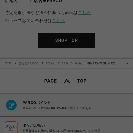
店舗名
名古屋PARCO
特定商取引法など法令に基づく表記は
こちら
ショップお問い合わせは
こちら
SHOP TOP
TOP
名古屋PARCO
ROYAL FLASH
Maison MIHARAYASUHIRO/メ
…
ゾン ミハラヤスヒロ/DISTRESSED ACID TEE
PARCOポイント
全国のPARCOやONLINE PARCOで貯まる＆使える
ポケパル払い
初回登録＆お買物で最大1,500円分のPARCOポイント進呈