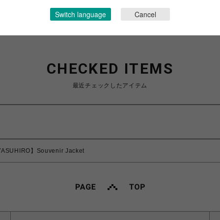
Switch language
Cancel
CHECKED ITEMS
最近チェックしたアイテム
ASUHIRO】Souvenir Jacket