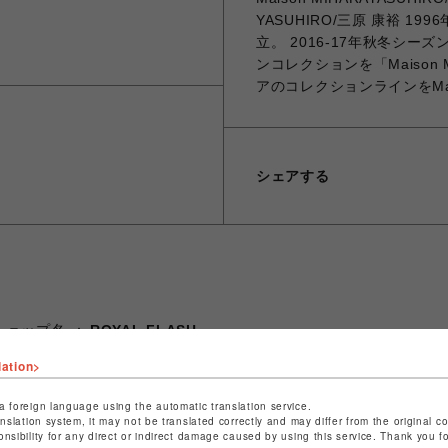
YASUHIRO/三原 康裕 19
立。 2016-17年秋冬シーズ
ンコレクションを「Maison M
アのコレクションラインをMaiso
シェアする
ショップ名
ROYAL FLASH
店舗名
名古屋PARCO
lation>
特定商取引法など法令に基づく表記は
こちら
a foreign language using the automatic translation service.
anslation system, it may not be translated correctly and may differ from the original c
ショップお問い合わせは
こちら
onsibility for any direct or indirect damage caused by using this service. Thank you 