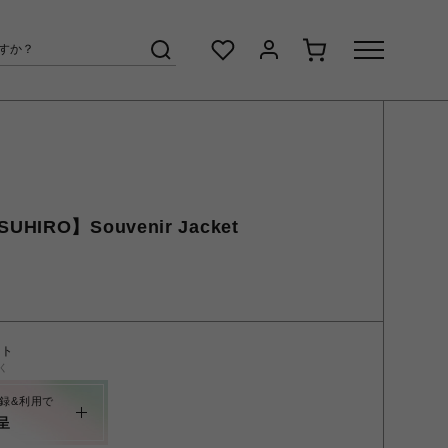
SUHIRO】Souvenir Jacket
ント
く
録&利用で
呈