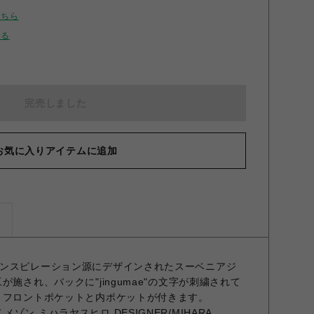
こちら
せる
完売しました
お気に入りアイテムに追加
ズ
ンスピレーション源にデザインされたスーベニアジ
施され、バックに"jingumae"の文字が刺繍されて
。フロントポケットと内ポケットが付きます。
RO/ メゾン ミハラヤスヒロ DESIGNER/MIHARA