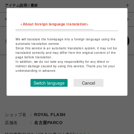
アイテム説明 / 素材
サイズ
<About foreign language translation>
We will translate the homepage into a foreign language using the
シェアする
automatic translation service.
Since this service is an automatic translation system, it may not be
translated correctly and may differ from the original content of the
page before translation.
In addition, we do not take any responsibility for any direct or
indirect damage caused by using this service. Thank you for your
understanding in advance.
Switch language
Cancel
ショップ名
ROYAL FLASH
店舗名
名古屋PARCO