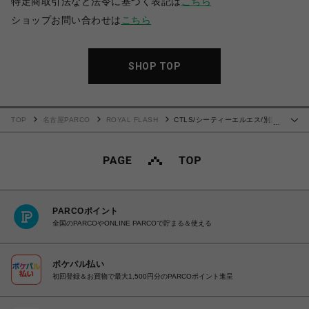
特定商取引法など法令に基づく表記は
こちら
ショップお問い合わせは
こちら
SHOP TOP
TOP
名古屋PARCO
ROYAL FLASH
CTLS/シーティーエルエス/別注
…
USUAL CREW-NECK 刺繍クロス
PARCOポイント
全国のPARCOやONLINE PARCOで貯まる＆使える
ポケパル払い
初回登録＆お買物で最大1,500円分のPARCOポイント進呈