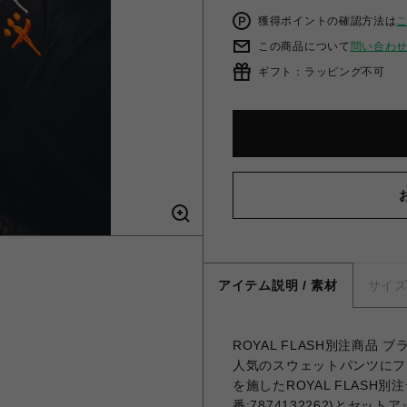
獲得ポイントの確認方法は
この商品について
問い合わ
ギフト：ラッピング不可
アイテム説明 / 素材
サイ
ROYAL FLASH別注商品
人気のスウェットパンツにフ
を施したROYAL FLAS
番:7874132262)とセ