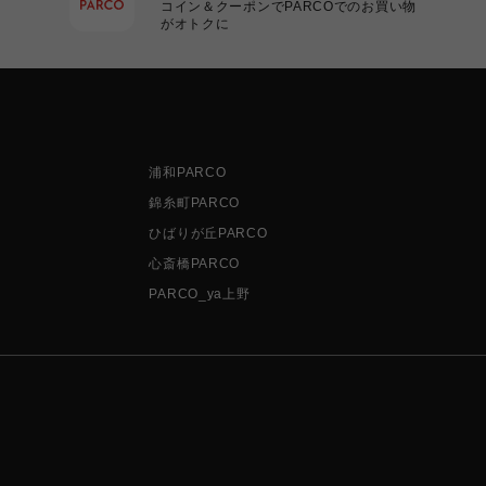
コイン＆クーポンでPARCOでのお買い物
がオトクに
浦和PARCO
錦糸町PARCO
ひばりが丘PARCO
心斎橋PARCO
PARCO_ya上野