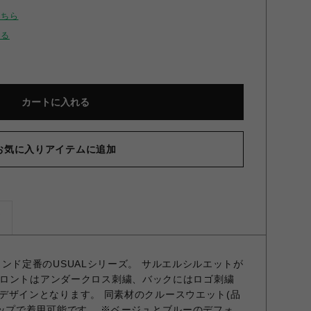
こちら
せる
カートに入れる
お気に入りアイテムに追加
ズ
 ブランド定番のUSUALシリーズ。 サルエルシルエットが
ロントはアンダークロス刺繍、バックにはロゴ刺繍
H別注デザインとなります。 同素材のクルースウエット(品
ットアップで着用可能です。 ※ベージュとブルーのデフォ