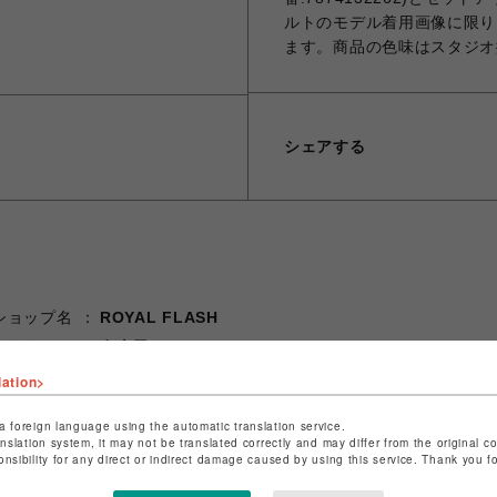
ルトのモデル着用画像に限り
ます。商品の色味はスタジオ
シェアする
ショップ名
ROYAL FLASH
店舗名
名古屋PARCO
lation>
特定商取引法など法令に基づく表記は
こちら
ショップお問い合わせは
こちら
a foreign language using the automatic translation service.
anslation system, it may not be translated correctly and may differ from the original c
onsibility for any direct or indirect damage caused by using this service. Thank you 