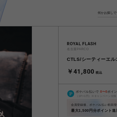
ROYAL FLASH
名古屋PARCO
CTLS/シーティーエルエ
￥41,800
税込
ポケパル払いで
0
〜
0
ポイ
（1P=1円）※キャンペーン分除
会員登録後、ポケパル払い初回登
最大1,500円分ポイント進