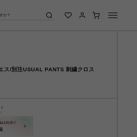
ス/別注USUAL PANTS 刺繍クロス
ント
く
録&利用で
呈