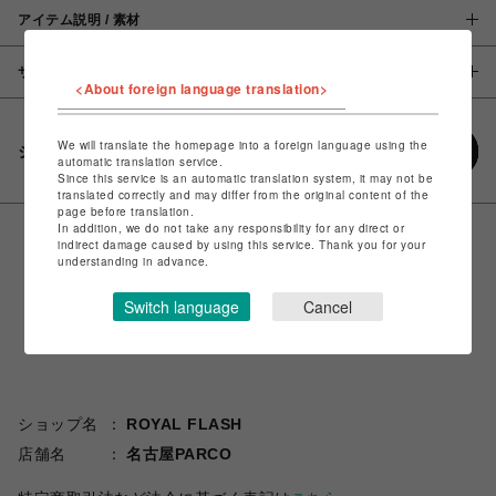
アイテム説明 / 素材
サイズ
<About foreign language translation>
We will translate the homepage into a foreign language using the
シェアする
automatic translation service.
Since this service is an automatic translation system, it may not be
translated correctly and may differ from the original content of the
page before translation.
In addition, we do not take any responsibility for any direct or
indirect damage caused by using this service. Thank you for your
understanding in advance.
Switch language
Cancel
ショップ名
ROYAL FLASH
店舗名
名古屋PARCO