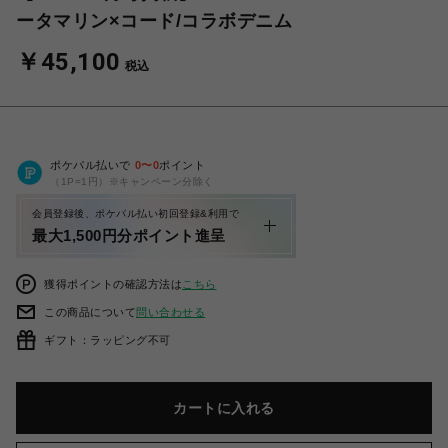
ータマリン×コード/コラボデニム
￥45,100
税込
ポケパル払いで
0
〜
0
ポイント
（1P=1円）※キャンペーン分除く
会員登録後、ポケパル払い初回登録&利用で
最大1,500円分ポイント進呈
獲得ポイントの確認方法は
こちら
この商品について
問い合わせる
ギフト：ラッピング不可
カートに入れる