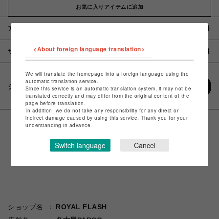
お気に入りアイテムに追加
アイテム説明 / 素材
<About foreign language translation>
サイズ
We will translate the homepage into a foreign language using the
automatic translation service.
シェアする
Since this service is an automatic translation system, it may not be
translated correctly and may differ from the original content of the
page before translation.
In addition, we do not take any responsibility for any direct or
indirect damage caused by using this service. Thank you for your
understanding in advance.
Switch language
Cancel
ショップ名
ROYAL FLASH