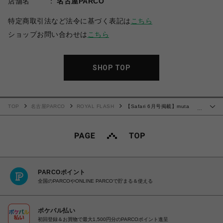
店舗名
名古屋PARCO
特定商取引法など法令に基づく表記は
こちら
ショップお問い合わせは
こちら
SHOP TOP
TOP
名古屋PARCO
ROYAL FLASH
【Safari 6月号掲載】muta
…
MARINE×CHORD/ムータマリン×コード/コラボデニム
PARCOポイント
全国のPARCOやONLINE PARCOで貯まる＆使える
ポケパル払い
初回登録＆お買物で最大1,500円分のPARCOポイント進呈