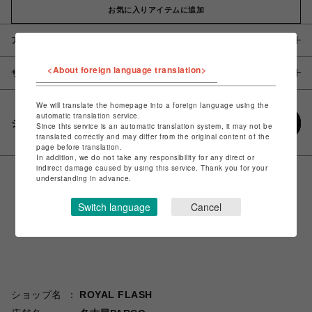
お気に入りアイテムに追加
アイテム説明 / 素材
<About foreign language translation>
サイズ
We will translate the homepage into a foreign language using the
automatic translation service.
シェアする
Since this service is an automatic translation system, it may not be
translated correctly and may differ from the original content of the
page before translation.
In addition, we do not take any responsibility for any direct or
indirect damage caused by using this service. Thank you for your
understanding in advance.
Switch language
Cancel
ショップ名
ROYAL FLASH