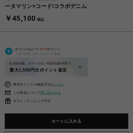
ータマリン×コード/コラボデニム
￥45,100
税込
ポケパル払いで
0
〜
0
ポイント
（1P=1円）※キャンペーン分除く
会員登録後、ポケパル払い初回登録&利用で
最大1,500円分ポイント進呈
獲得ポイントの確認方法は
こちら
この商品について
問い合わせる
ギフト：ラッピング不可
カートに入れる