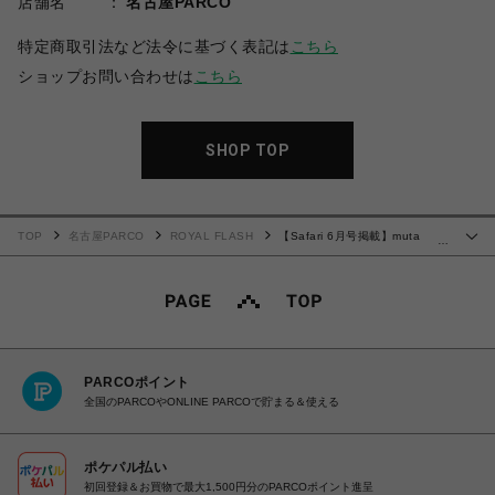
店舗名
名古屋PARCO
特定商取引法など法令に基づく表記は
こちら
ショップお問い合わせは
こちら
SHOP TOP
TOP
名古屋PARCO
ROYAL FLASH
【Safari 6月号掲載】muta
…
MARINE×CHORD/ムータマリン×コード/コラボデニム
PARCOポイント
全国のPARCOやONLINE PARCOで貯まる＆使える
ポケパル払い
初回登録＆お買物で最大1,500円分のPARCOポイント進呈