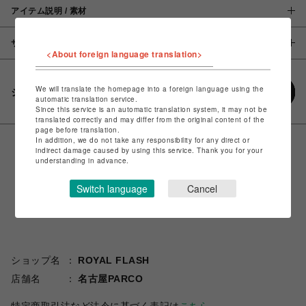
アイテム説明 / 素材
サイズ
<About foreign language translation>
We will translate the homepage into a foreign language using the
シェアする
automatic translation service.
Since this service is an automatic translation system, it may not be
translated correctly and may differ from the original content of the
page before translation.
In addition, we do not take any responsibility for any direct or
indirect damage caused by using this service. Thank you for your
understanding in advance.
Switch language
Cancel
ショップ名
ROYAL FLASH
店舗名
名古屋PARCO