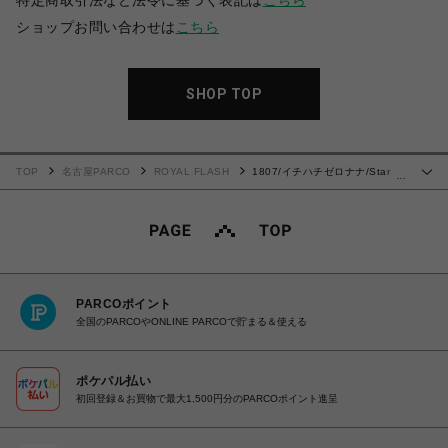
特定商取引法など法令に基づく表記は
こちら
ショップお問い合わせは
こちら
SHOP TOP
TOP
名古屋PARCO
ROYAL FLASH
1807/イチハチゼロナナ/Star
…
Sneakers Low
PARCOポイント
全国のPARCOやONLINE PARCOで貯まる＆使える
ポケパル払い
初回登録＆お買物で最大1,500円分のPARCOポイント進呈